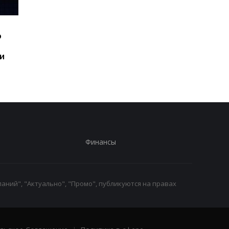
Шесть смартфонов за
Назван самый люби
ю
год: Nothing готовит
iPhone пользователе
самый масштабный
и это не новый флаг
и
запуск в своей истории
Финансы
аний", "Актуально", "Промо", публикуются на правах