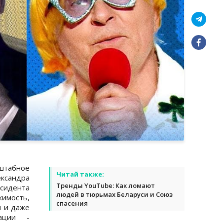
штабное
Читай также:
ксандра
Тренды YouTube: Как ломают
есидента
людей в тюрьмах Беларуси и Союз
мость,
спасения
ы и даже
ации -