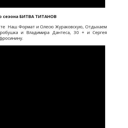
-го сезона БИТВА ТИТАНОВ
дите Наш Формат и Олесю Жураковскую, Отдыхаем
оробушка и Владимира Дантеса, 30 + и Сергея
Ефросинину.