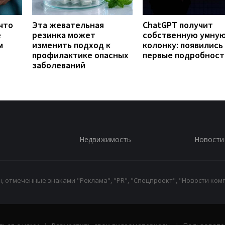
что
Эта жевательная
ChatGPT получит
е
резинка может
собственную умну
м
изменить подход к
колонку: появились
профилактике опасных
первые подробност
заболеваний
Недвижимость
Новости
 отмеченные знаками "Реклама", "PR", "Спецпроект", "Новости комп