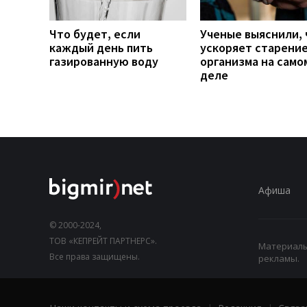
Что будет, если
Ученые выяснили, 
каждый день пить
ускоряет старени
газированную воду
организма на само
деле
Афиша
© 2000-2024,
ТОВ «КЕПРЕЙТ ПАРТНЕРС».
Материалы,
Все права защищены.
рекламы.