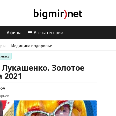
о
Афиша
Все категории
гры
Медицина и здоровье
ехнику
 Лукашенко. Золотое
а 2021
шоу
горьев