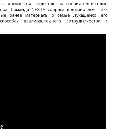
аны, документы, свидетельства очевидцев и голые
ора. Команда NEXTA собрала воедино все - как
нные ранее материалы о семье Лукашенко, его
пособах взаимовыгодного сотрудничества с