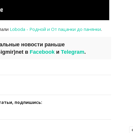
пали
Loboda - Родной и От пацанки до панянки
.
уальные новости раньше
igmir)net
в
Facebook
и
Telegram
.
татьи, подпишись: