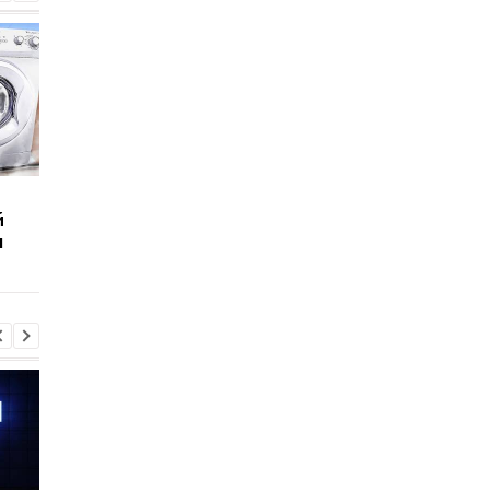
Что выдержит
Сколько человек
й
бронежилет из
выдержат волосы
ы
замороженных газет:
человека:
Эксперименты
Эксперименты