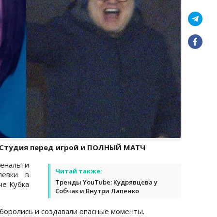
. Студия перед игрой и ПОЛНЫЙ МАТЧ
енальти
Читай также:
левки в
Тренды YouTube: Кудрявцева у
е Кубка
Собчак и Внутри Лапенко
 боролись и создавали опасные моменты.