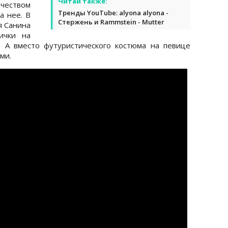
Читай также:
чеством
Тренды YouTube: alyona alyona -
а нее. В
Стержень и Rammstein - Mutter
я Санина
ички на
. А вместо футуристического костюма на певице
ми.