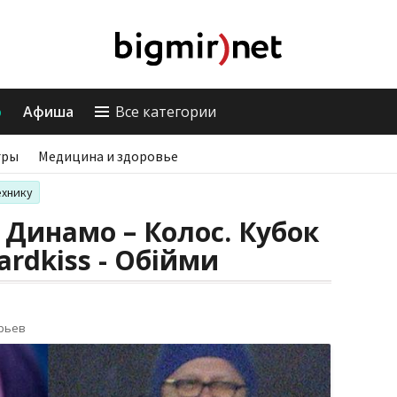
о
Афиша
Все категории
гры
Медицина и здоровье
ехнику
 Динамо – Колос. Кубок
rdkiss - Обійми
орьев