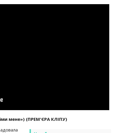
йми мене») (ПРЕМ'ЄРА КЛІПУ)
довала