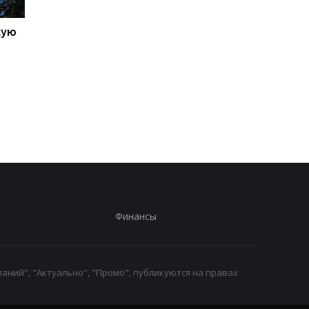
кую
Galaxy S27 Ultra станет
Не по мощности, а п
фотографировать
любви владельцев:
иначе: инсайдер
AnTuTu выбрал лучш
раскрыл секрет новых
Android-смартфоны
объективов Samsung
Финансы
аний", "Актуально", "Промо", публикуются на правах