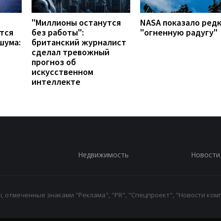
"Миллионы останутся
NASA показало ред
тся
без работы":
"огненную радугу"
шума:
британский журналист
сделал тревожный
прогноз об
искусственном
интеллекте
Недвижимость
Новости
 отмеченные знаками "Реклама", "PR", "Спецпроект", "Новости комп