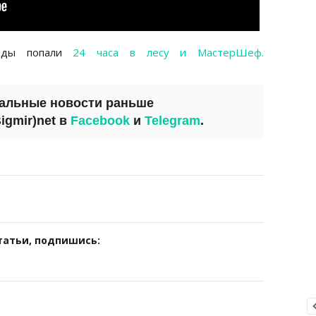
енды попали
24 часа в лесу и МастерШеф.
уальные новости раньше
igmir)net
в
Facebook
и
Telegram
.
татьи, подпишись: