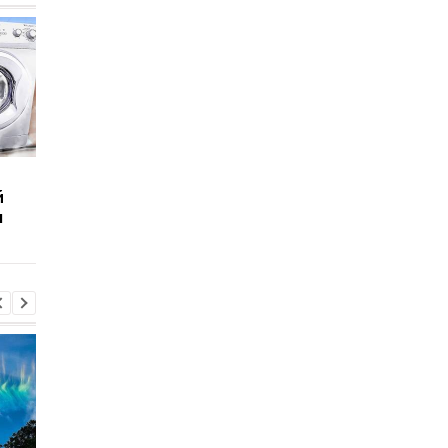
Что выдержит
Сколько человек
й
бронежилет из
выдержат волосы
ы
замороженных газет:
человека:
Эксперименты
Эксперименты