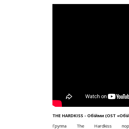
THE HARDKISS - Обійми (OST «Обі
Группа The Hardkiss пора