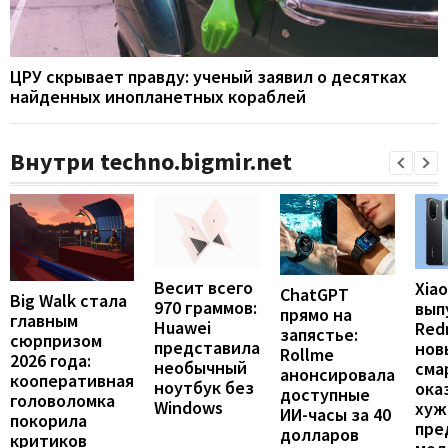
ЦРУ скрывает правду: ученый заявил о десятках
найденных инопланетных кораблей
Внутри techno.bigmir.net
Весит всего
Xia
ChatGPT
Big Walk стала
970 граммов:
вып
прямо на
главным
Huawei
Redm
запястье:
сюрпризом
представила
нов
Rollme
2026 года:
необычный
сма
анонсировала
кооперативная
ноутбук без
ока
доступные
головоломка
Windows
хуж
ИИ-часы за 40
покорила
пре
долларов
критиков