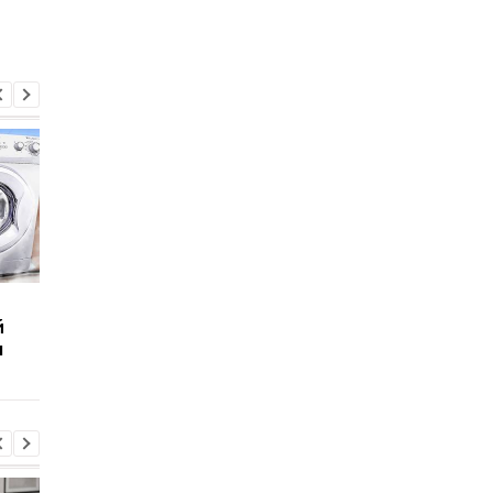
Что выдержит
Сколько человек
й
бронежилет из
выдержат волосы
ы
замороженных газет:
человека:
Эксперименты
Эксперименты