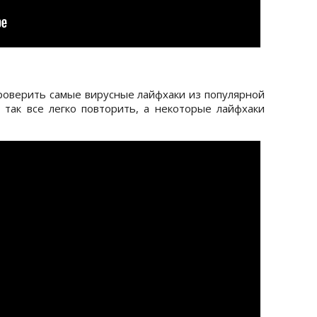
оверить самые вирусные лайфхаки из популярной
е так все легко повторить, а некоторые лайфхаки