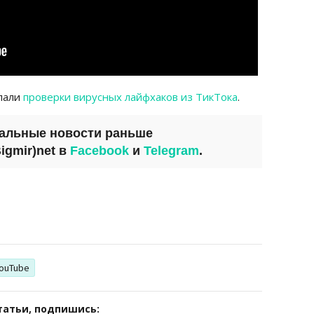
пали
проверки вирусных лайфхаков из ТикТока
.
уальные новости раньше
igmir)net
в
Facebook
и
Telegram
.
ouTube
татьи, подпишись: