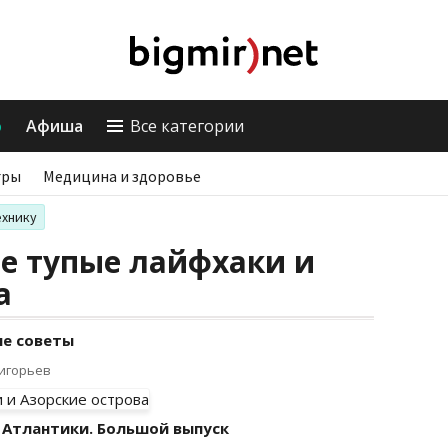
о
Афиша
Все категории
гры
Медицина и здоровье
ехнику
е тупые лайфхаки и
а
ые советы
ригорьев
 Атлантики. Большой выпуск