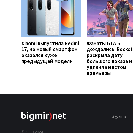
Xiaomi выпустила Redmi
Фанаты GTA 6
17, но новый смартфон
дождались: Rockst
оказался хуже
раскрыла дату
предыдущей модели
большого показа и
удивила местом
премьеры
Афиша
© 2000-2024,