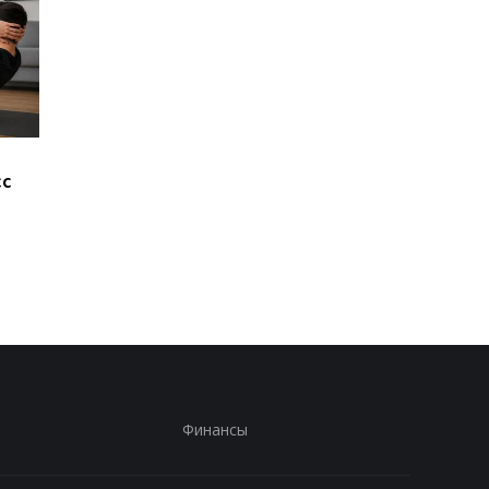
Не так идеальна, как
Более 1600 лет под
сс
кажется: названы три
землей: в Англии на
главных минуса
роскошную римскую
беспроводной зарядки
виллу
Финансы