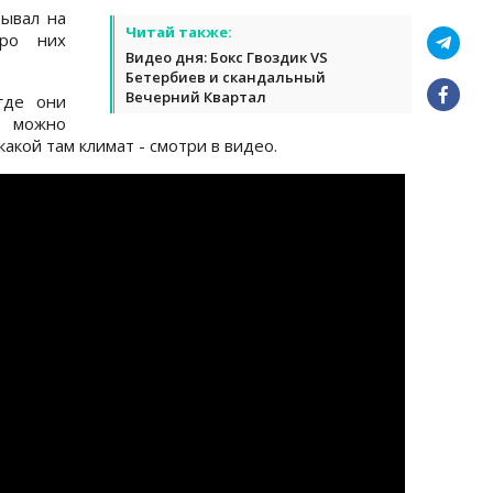
ывал на
Читай также:
про них
Видео дня: Бокс Гвоздик VS
Бетербиев и скандальный
Вечерний Квартал
где они
 можно
какой там климат - смотри в видео.