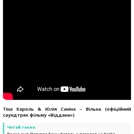
Тіна Кароль & Юлія Саніна – Вільна (офіційний
саундтрек фільму «Віддана»)
Читай также:
Видео дня: Попурри Тины Кароль и пародия на Kazka