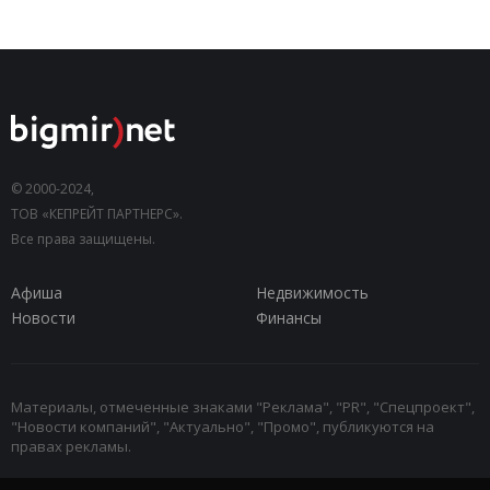
© 2000-2024,
ТОВ «КЕПРЕЙТ ПАРТНЕРС».
Все права защищены.
Афиша
Недвижимость
Новости
Финансы
Материалы, отмеченные знаками "Реклама", "PR", "Спецпроект",
"Новости компаний", "Актуально", "Промо", публикуются на
правах рекламы.