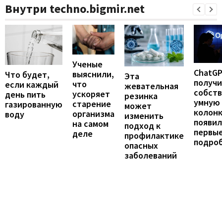
Внутри techno.bigmir.net
Ученые
ChatG
выяснили,
Что будет,
Эта
получ
что
если каждый
жевательная
собст
ускоряет
день пить
резинка
умную
старение
газированную
может
колонк
организма
воду
изменить
появил
на самом
подход к
первы
деле
профилактике
подро
опасных
заболеваний