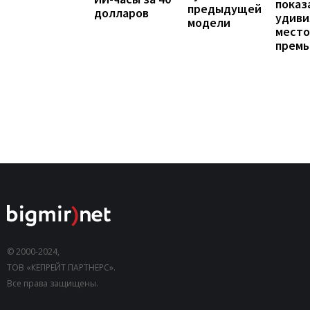
показ
предыдущей
долларов
удиви
модели
мест
прем
© 2000-2024,
ТОВ «КЕПРЕЙТ ПАРТНЕРС».
Все права защищены.