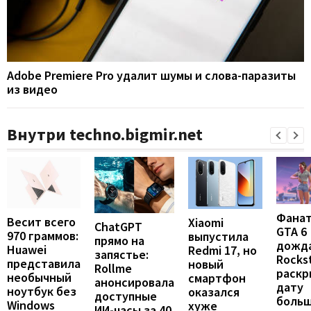
Adobe Premiere Pro удалит шумы и слова-паразиты
из видео
Внутри techno.bigmir.net
Фана
Весит всего
Xiaomi
ChatGPT
GTA 6
970 граммов:
выпустила
прямо на
дожда
Huawei
Redmi 17, но
запястье:
Rocks
представила
новый
Rollme
раскр
необычный
смартфон
анонсировала
дату
ноутбук без
оказался
доступные
больш
Windows
хуже
ИИ-часы за 40