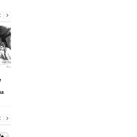
День в истории: 5
День в истории: 4
е
февраля - Самое долгое
февраля - запуск
землетрясение и
Facebook и открыти
на
витамин D
неандертальцев