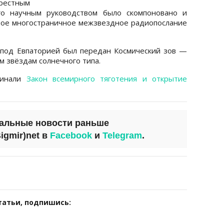
рестным
го научным руководством было скомпоновано и
вое многостраничное межзвездное радиопослание
под Евпаторией был передан Космический зов —
м звёздам солнечного типа.
минали
Закон всемирного тяготения и открытие
уальные новости раньше
igmir)net
в
Facebook
и
Telegram
.
татьи, подпишись: