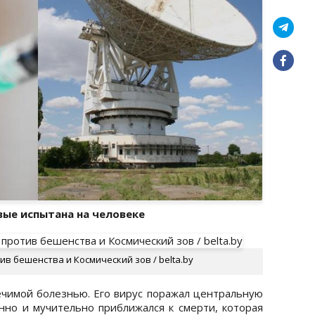
вые испытана на человеке
тив бешенства и Космический зов / belta.by
чимой болезнью. Его вирус поражал центральную
нно и мучительно приближался к смерти, которая