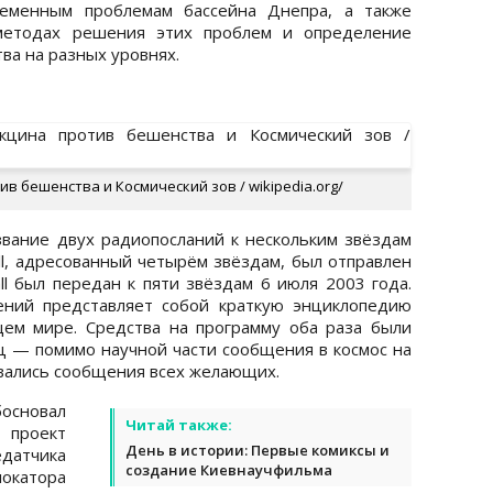
ременным проблемам бассейна Днепра, а также
методах решения этих проблем и определение
ва на разных уровнях.
ив бешенства и Космический зов / wikipedia.org/
вание двух радиопосланий к нескольким звёздам
ll, адресованный четырём звёздам, был отправлен
ll был передан к пяти звёздам 6 июля 2003 года.
ний представляет собой краткую энциклопедию
ем мире. Средства на программу оба раза были
ц — помимо научной части сообщения в космос на
вались сообщения всех желающих.
основал
Читай также:
проект
День в истории: Первые комиксы и
едатчика
создание Киевнаучфильма
локатора