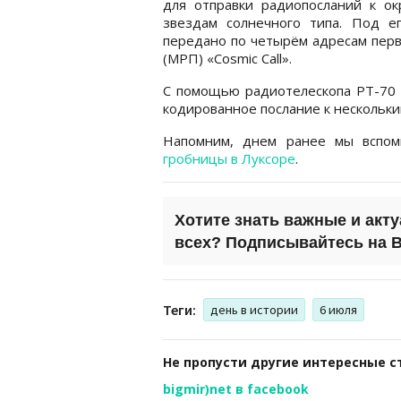
для отправки радиопосланий к ок
звездам солнечного типа. Под е
передано по четырём адресам пер
(МРП) «Cosmic Call».
С помощью радиотелескопа РТ-70 
кодированное послание к нескольки
Напомним, днем ранее мы вспо
гробницы в Луксоре
.
Хотите знать важные и акт
всех?
Подписывайтесь на
B
Теги:
день в истории
6 июля
Не пропусти другие интересные с
bigmir)net в facebook