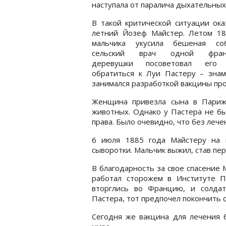
наступала от паралича дыхательных
В такой критической ситуации ока
летний Йозеф Майстер. Летом 18
мальчика укусила бешеная со
сельский врач одной франц
деревушки посоветовал его 
обратиться к Луи Пастеру – знам
занимался разработкой вакцины пр
Женщина привезла сына в Париж
животных. Однако у Пастера не бы
права. Было очевидно, что без лече
6 июля 1885 года Майстеру на 
сыворотки. Мальчик выжил, став пе
В благодарность за свое спасение 
работал сторожем в Институте Па
вторглись во Францию, и солда
Пастера, тот предпочел покончить с
Сегодня же вакцина для лечения 