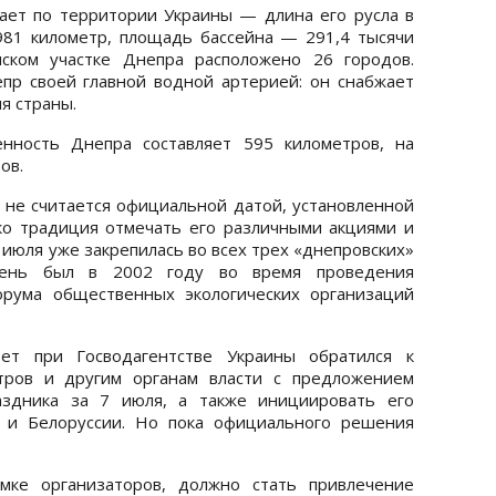
ает по территории Украины — длина его русла в
981 километр, площадь бассейна — 291,4 тысячи
нском участке Днепра расположено 26 городов.
пр своей главной водной артерией: он снабжает
я страны.
нность Днепра составляет 595 километров, на
ров.
не считается официальной датой, установленной
ко традиция отмечать его различными акциями и
июля уже закрепилась во всех трех «днепровских»
День был в 2002 году во время проведения
рума общественных экологических организаций
т при Госводагентстве Украины обратился к
тров и другим органам власти с предложением
аздника за 7 июля, а также инициировать его
 и Белоруссии. Но пока официального решения
мке организаторов, должно стать привлечение