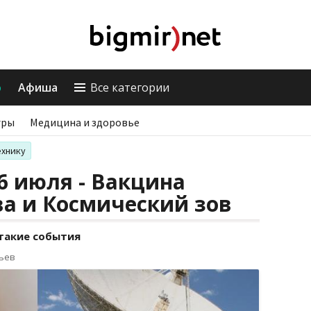
о
Афиша
Все категории
гры
Медицина и здоровье
ехнику
 6 июля - Вакцина
а и Космический зов
 такие события
рьев