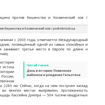
тив бешенства и Космический зов / podrobnosti.ua
начиная с 2003 года, отмечается Международный
здник, посвящённый одной из самых спокойных и
ая занимает третье место в Европе по длине и
уная).
стория
Читай также:
т истока
День в истории: Появление
рритории
майонеза и рождение Гильотена
 России,
твенном
а 2285 км. Сейчас, когда на нем построен каскад
 во многих местах выпрямлен, протяженность
лощадь бассейна Днепра — 504 тысячи квадратных