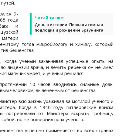
 путей.
зался 9-
Читай также:
85 года
День в истории: Первая атомная
бака, и
подлодка и рождение Браунинга
узской
матери
енитому тогда микробиологу и химику, который
отив бешенства.
, когда ученый заканчивал успешные опыты на
ло лицензии врача, и лечить ребенка он не имел
ния мальчик умрет, и ученый решился.
протяжении 10 часов вводились сильные дозы
рвым человеком, вылеченным от бешенства.
Майстер всю жизнь ухаживал за могилой ученого и
стера. Когда в 1940 году гитлеровские войска
ты потребовали от Майстера вскрыть гробницу
 собой, но не осквернил прах ученого.
бешенства успешно применяется во всех странах