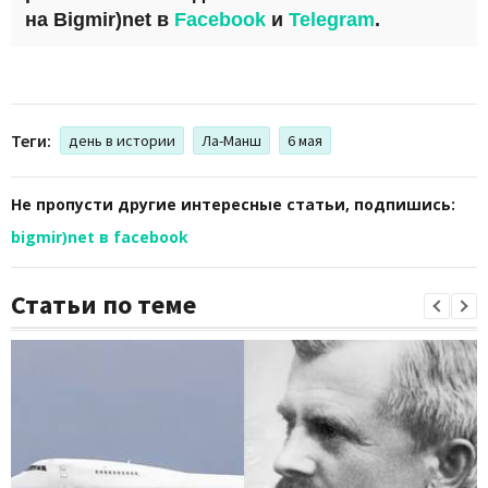
на
Bigmir)net
в
Facebook
и
Telegram
.
Теги:
день в истории
Ла-Манш
6 мая
Не пропусти другие интересные статьи, подпишись:
bigmir)net в facebook
Статьи по теме