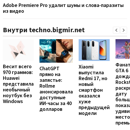
Adobe Premiere Pro удалит шумы и слова-паразиты
из видео
Внутри techno.bigmir.net
Фана
Весит всего
Xiaomi
ChatGPT
GTA 6
970 граммов:
выпустила
прямо на
дожда
Huawei
Redmi 17, но
запястье:
Rocks
представила
новый
Rollme
раскр
необычный
смартфон
анонсировала
дату
ноутбук без
оказался
доступные
больш
Windows
хуже
ИИ-часы за 40
показ
предыдущей
долларов
удиви
модели
мест
прем