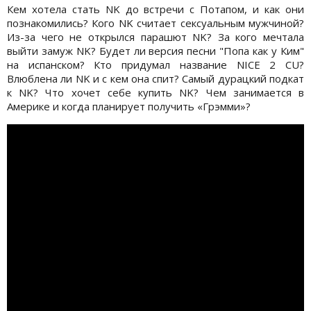
Кем хотела стать NK до встречи с Потапом, и как они
познакомились? Кого NK считает сексуальным мужчиной?
Из-за чего не открылся парашют NK? За кого мечтала
выйти замуж NK? Будет ли версия песни "Попа как у Ким"
на испанском? Кто придумал название NICE 2 CU?
Влюблена ли NK и с кем она спит? Самый дурацкий подкат
к NK? Что хочет себе купить NK? Чем занимается в
Америке и когда планирует получить «Грэмми»?