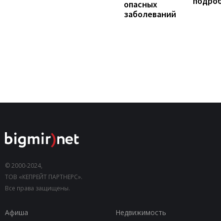
подро
опасных
заболеваний
© 2000-2024,
ТОВ «КЕПРЕЙТ ПАРТНЕРС».
Все права защищены.
Афиша
Недвижимость