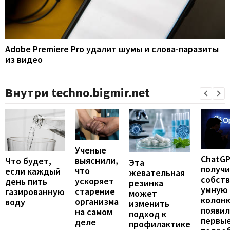
Adobe Premiere Pro удалит шумы и слова-паразиты
из видео
Внутри techno.bigmir.net
Ученые
ChatG
выяснили,
Что будет,
Эта
получ
что
если каждый
жевательная
собст
ускоряет
день пить
резинка
умную
старение
газированную
может
колонк
организма
воду
изменить
появил
на самом
подход к
первы
деле
профилактике