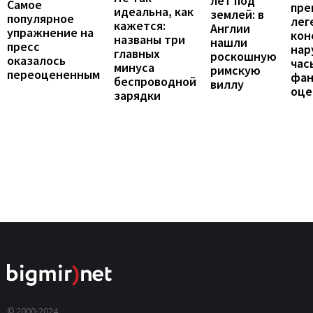
лет под
Самое
пре
идеальна, как
землей: в
популярное
лег
кажется:
Англии
упражнение на
кон
названы три
нашли
пресс
нар
главных
роскошную
оказалось
час
минуса
римскую
переоцененным
фан
беспроводной
виллу
оце
зарядки
© 2000-2024,