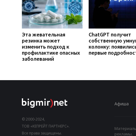
Эта жевательная
ChatGPT получит
резинка может
собственную умн
изменить подход к
колонку: появилис
профилактике опасных
первые подробнос
заболеваний
Афиша
© 2000-2024,
ТОВ «КЕПРЕЙТ ПАРТНЕРС».
Материалы,
Все права защищены.
рекламы.