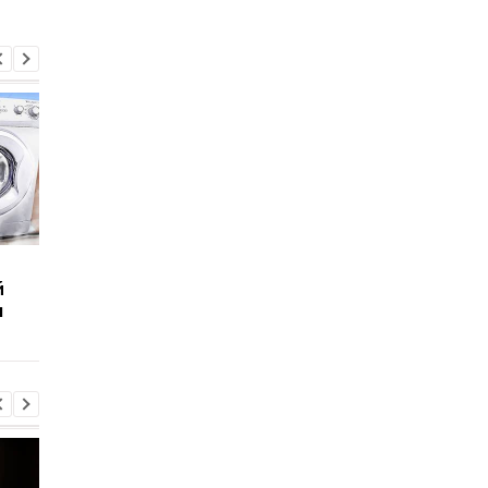
Что выдержит
Сколько человек
й
бронежилет из
выдержат волосы
ы
замороженных газет:
человека:
Эксперименты
Эксперименты