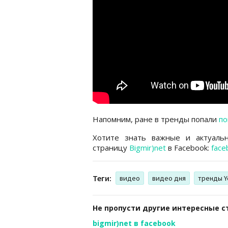
Напомним, ране в тренды попали
по
Хотите знать важные и актуаль
страницу
Bigmir)net
в Facebook:
face
Теги:
видео
видео дня
тренды Y
Не пропусти другие интересные с
bigmir)net в facebook