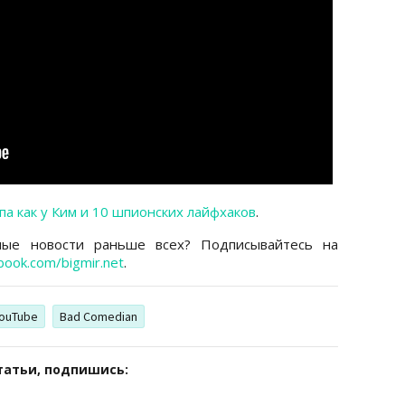
па как у Ким и 10 шпионских лайфхаков
.
ные новости раньше всех? Подписывайтесь на
book.com/bigmir.net
.
ouTube
Bad Comedian
татьи, подпишись: