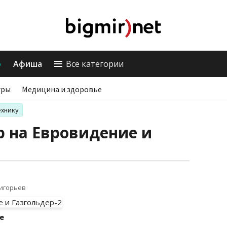
о
Афиша
Все категории
гры
Медицина и здоровье
ехнику
р на Евровидение и
ригорьев
е