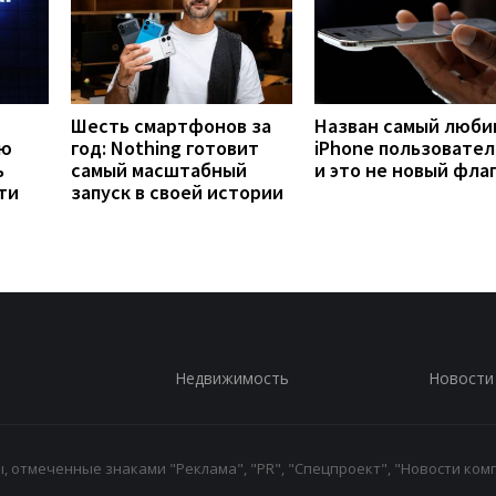
Шесть смартфонов за
Назван самый люб
ую
год: Nothing готовит
iPhone пользовател
ь
самый масштабный
и это не новый фла
ти
запуск в своей истории
Недвижимость
Новости
 отмеченные знаками "Реклама", "PR", "Спецпроект", "Новости комп