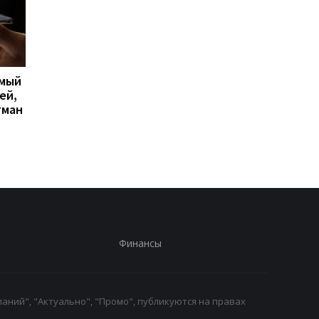
имый
Apple скупает память по
Big Walk стала главн
ей,
любой цене, но новых
сюрпризом 2026 года
гман
iPhone все равно может
кооперативная
не хватить
головоломка покори
критиков
Финансы
аний", "Актуально", "Промо", публикуются на правах