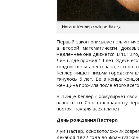
Иоганн Кеплер / wikipedia.org
Первый закон описывает эллиптиче
а второй математически доказ
медленнее она движется. В 1612 го
Линц, где прожил 14 лет. Здесь его
колдовстве и арестована, что по 
Кеплер пишет письма городским вл
тянулось 5 лет. Ее в конце концо
женщина прожила после этого всего
В Линце Кеплер формулирует свой 
планеты от Солнца к квадрату пер
постоянная для всех планет.
День рождения Пастера
Луи Пастер, основоположник совре
декабря 1822 года во французском