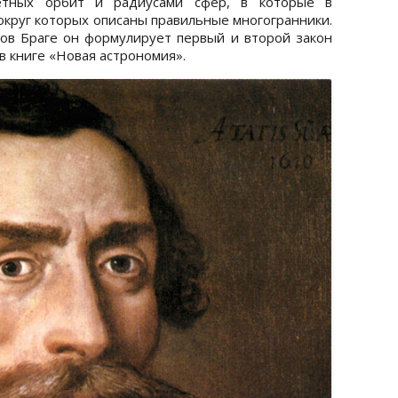
етных орбит и радиусами сфер, в которые в
округ которых описаны правильные многогранники.
ов Браге он формулирует первый и второй закон
 в книге «Новая астрономия».