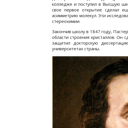
колледже и поступил в Высшую шко
свое первое открытие сделал ещ
асимметрию молекул. Эти исследова
стереохимии.
Закончив школу в 1847 году, Пасте
области строения кристаллов. Он с
защитил докторскую диссертаци
университетах страны.