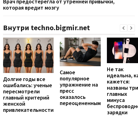
Врач предостерегла от утренней привычки,
которая вредит мозгу
Внутри techno.bigmir.net
Не так
Самое
идеальна, к
популярное
Долгие годы все
кажется:
упражнение на
ошибались: ученые
названы тр
пресс
пересмотрели
главных
оказалось
главный критерий
минуса
переоцененным
женской
беспроводн
привлекательности
зарядки