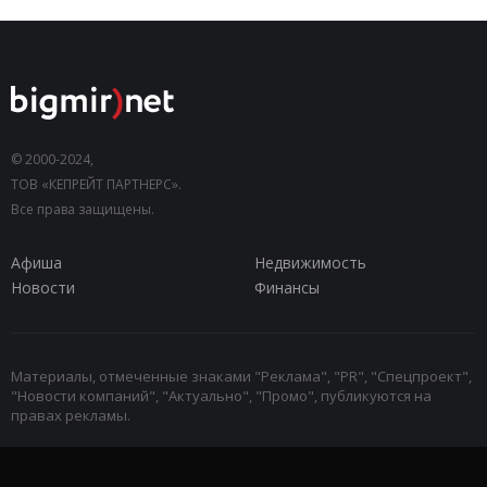
© 2000-2024,
ТОВ «КЕПРЕЙТ ПАРТНЕРС».
Все права защищены.
Афиша
Недвижимость
Новости
Финансы
Материалы, отмеченные знаками "Реклама", "PR", "Спецпроект",
"Новости компаний", "Актуально", "Промо", публикуются на
правах рекламы.