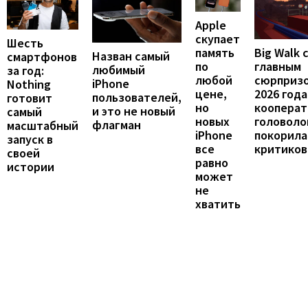
Apple
скупает
Шесть
память
Big Walk 
Назван самый
смартфонов
по
главным
любимый
за год:
любой
сюрприз
iPhone
Nothing
цене,
2026 года
пользователей,
готовит
но
кооперат
и это не новый
самый
новых
головоло
флагман
масштабный
iPhone
покорила
запуск в
все
критиков
своей
равно
истории
может
не
хватить