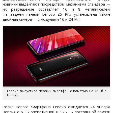
новинки выдвигают посредством механизма слайдера —
их разрешение составляет 16 и 8 мегапикселей.
На задней панели Lenovo Z5 Pro установлена также
двойная камера — с модулями 16 и 24 Мп.
Lenovo выпустила первый смартфон с памятью на 12 Гб /
Lenovo
Релиз нового смартфона Lenovo ожидается 24 января.
Версия с 6 ГБ оперативной и 128 ГБ постоянной памяти