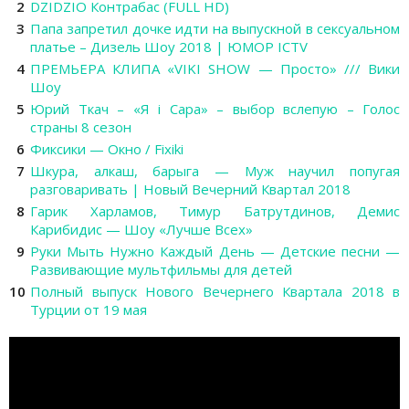
DZIDZIO Контрабас (FULL HD)
Папа запретил дочке идти на выпускной в сексуальном
платье – Дизель Шоу 2018 | ЮМОР ICTV
ПРЕМЬЕРА КЛИПА «VIKI SHOW — Просто» /// Вики
Шоу
Юрий Ткач – «Я і Сара» – выбор вслепую – Голос
страны 8 сезон
Фиксики — Окно / Fixiki
Шкура, алкаш, барыга — Муж научил попугая
разговаривать | Новый Вечерний Квартал 2018
Гарик Харламов, Тимур Батрутдинов, Демис
Карибидиc — Шоу «Лучше Всех»
Руки Мыть Нужно Каждый День — Детские песни —
Развивающие мультфильмы для детей
Полный выпуск Нового Вечернего Квартала 2018 в
Турции от 19 мая