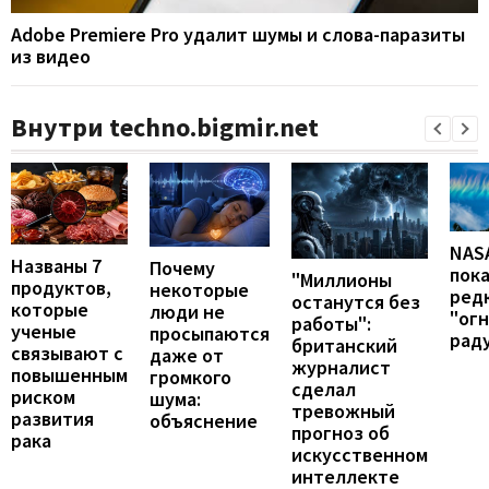
Adobe Premiere Pro удалит шумы и слова-паразиты
из видео
Внутри techno.bigmir.net
NAS
Названы 7
Почему
пок
"Миллионы
продуктов,
некоторые
ред
останутся без
которые
люди не
"ог
работы":
ученые
просыпаются
рад
британский
связывают с
даже от
журналист
повышенным
громкого
сделал
риском
шума:
тревожный
развития
объяснение
прогноз об
рака
искусственном
интеллекте