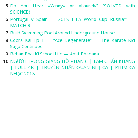
Do You Hear «Yanny» or «Laurel»? (SOLVED with
SCIENCE)
Portugal v Spain — 2018 FIFA World Cup Russia™ —
MATCH 3
Build Swimming Pool Around Underground House
Cobra Kai Ep 1 — “Ace Degenerate” — The Karate Kid
Saga Continues
Behan Bhai Ki School Life — Amit Bhadana
NGƯỜI TRONG GIANG HỒ PHẦN 6 | LÂM CHẤN KHANG
| FULL 4K | TRUYỀN NHÂN QUAN NHỊ CA | PHIM CA
NHẠC 2018