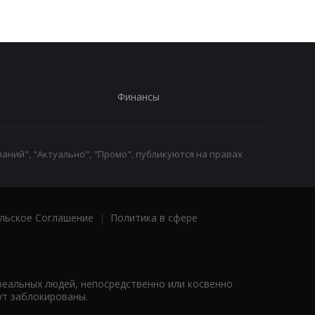
Финансы
аний", "Актуально", "Промо", публикуются на правах
льское Соглашение
|
Политика в сфере
реальных людей, непосредственно или косвенно
ут заблокированы.