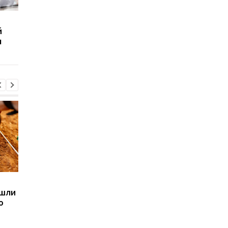
Что выдержит
Сколько человек
й
бронежилет из
выдержат волосы
ы
замороженных газет:
человека:
Эксперименты
Эксперименты
Sega превратила
Магнитные бури,
ашли
легендарные консоли в
прогноз на 6, 7, 8
ю
наручные часы: фанаты
августа: подробност
оценят
по дням