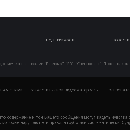
Недвижимость
Новости
 отмеченные знаками "Реклама", "PR", "Спецпроект", "Новости комп
ться с нами
|
Разместить свои видеоматериалы
|
Пользовате
что содержание и тон Вашего сообщения могут задеть чувства 
 которые нарушают эти правила грубо или систематически, буд