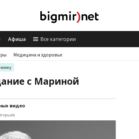
о
Афиша
Все категории
гры
Медицина и здоровье
ехнику
щание с Мариной
тных видео
игорьев