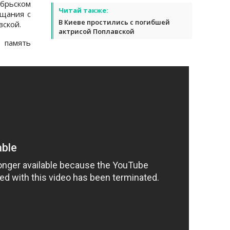
ябрьском
Читай также:
ощания с
В Киеве простились с погибшей
вской.
актрисой Поплавской
 память