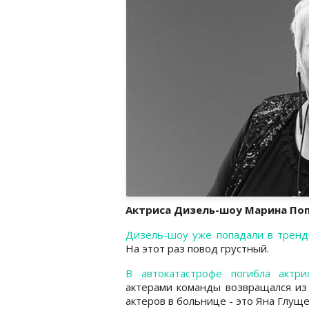
Актриса Дизель-шоу Марина Поп
Дизель-шоу уже попадали в трен
На этот раз повод грустный.
В автокатастрофе погибла актр
актерами команды возвращался из 
актеров в больнице - это Яна Глуще