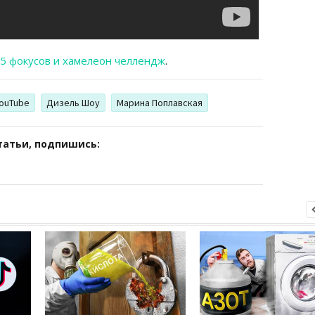
5 фокусов и хамелеон челлендж
.
ouTube
Дизель Шоу
Марина Поплавская
татьи, подпишись: