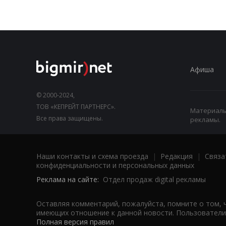
Афиша
© 2000-2024,
ТОВ «КЕПРЕЙТ ПАРТНЕРС».
Материалы,
Все права защищены.
рекламы.
Наши контакты и схема проезда
|
Редакция
|
Связа
конфиденциальности и персональных данных
Реклама на сайте:
Отдел продаж digital рекламы
Оставляя комментарий, пожалуйста, помните о том, 
имеющих отношение к данной новости. Пользователи,
Полная версия правил