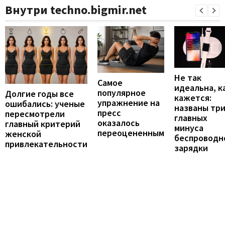
Внутри techno.bigmir.net
Не так
Самое
идеальна, к
популярное
Долгие годы все
кажется:
упражнение на
ошибались: ученые
названы тр
пресс
пересмотрели
главных
оказалось
главный критерий
минуса
переоцененным
женской
беспроводн
привлекательности
зарядки