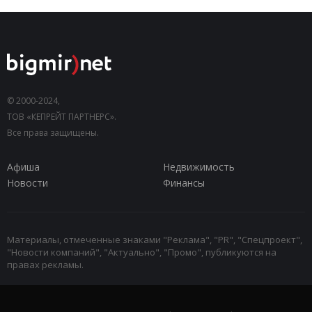
© 2000-2024,
ТОВ «КЕПРЕЙТ ПАРТНЕРС».
Все права защищены.
Афиша
Недвижимость
Новости
Финансы
Материалы, отмеченные знаками "Реклама", "PR", "Спецпроект",
"Новости компаний", "Актуально", "Промо", публикуются на
правах рекламы.