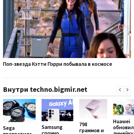
Поп-звезда Кэтти Пэрри побывала в космосе
Внутри techno.bigmir.net
Huawei
798
Samsung
обновил
Sega
граммов и
срочно
линейку
превратила