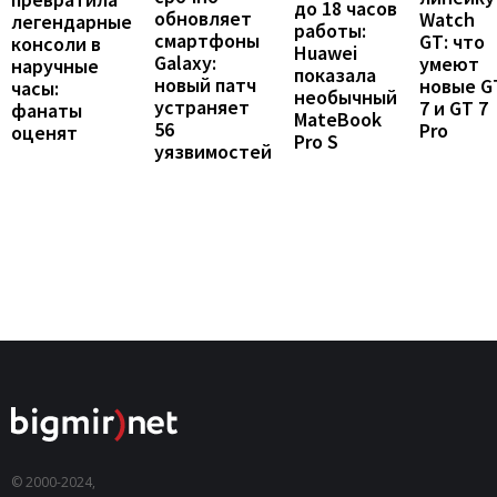
до 18 часов
обновляет
Watch
легендарные
работы:
смартфоны
GT: что
консоли в
Huawei
Galaxy:
умеют
наручные
показала
новый патч
новые G
часы:
необычный
устраняет
7 и GT 7
фанаты
MateBook
56
Pro
оценят
Pro S
уязвимостей
© 2000-2024,