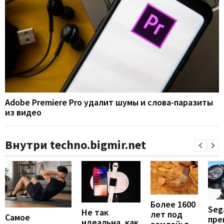
Adobe Premiere Pro удалит шумы и слова-паразиты
из видео
Внутри techno.bigmir.net
Более 1600
Seg
Не так
лет под
Самое
пре
идеальна, как