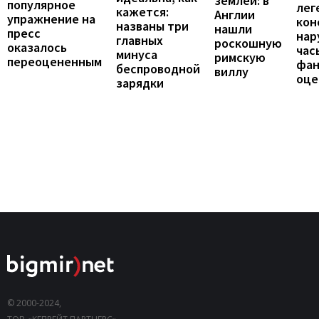
землей: в
популярное
лег
кажется:
Англии
упражнение на
кон
названы три
нашли
пресс
нар
главных
роскошную
оказалось
час
минуса
римскую
переоцененным
фан
беспроводной
виллу
оце
зарядки
© 2000-2024,