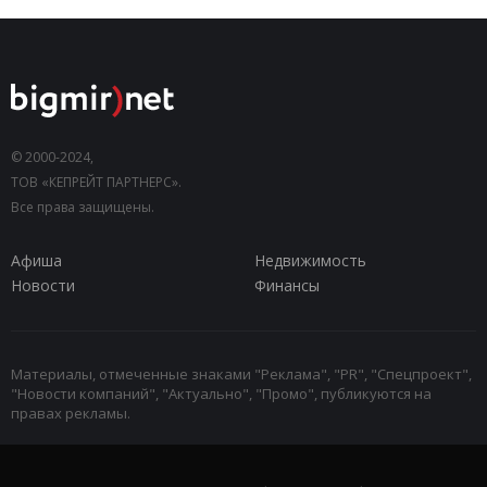
© 2000-2024,
ТОВ «КЕПРЕЙТ ПАРТНЕРС».
Все права защищены.
Афиша
Недвижимость
Новости
Финансы
Материалы, отмеченные знаками "Реклама", "PR", "Спецпроект",
"Новости компаний", "Актуально", "Промо", публикуются на
правах рекламы.