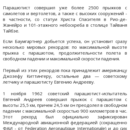
Парашютист совершил уже более 2500 прыжков с
самолетов и вертолетов, а также с высоких сооружений -
в частности, со статуи Христа Спасителя в Рио-де-
Жанейро и 101-этажного небоскреба в столице Тайваня
Тайбэе.
Если Баумгартнер добьется успеха, он установит сразу
несколько мировых рекордов: по максимальной высоте
прыжка с парашютом, продолжительности полета в
свободном падении и максимальной скорости падения.
Первый из этих рекордов пока принадлежит американцу
Джозефу Киттингеру, остальные два — советскому
летчику и парашютисту Евгению Андрееву.
1 ноября 1962 советский парашютист-испытатель
Евгений Андреев совершил прыжок с парашютом с
высоты 25,5 км, причем 24,5 км он преодолел в свободном
падении с максимальной скоростью 900 километров в час.
Этот рекорд был официально зафиксирован
Международной авиационной федерацией (сокращенно
ФАИ - от Federation Aeronautique Internationale) и до сих