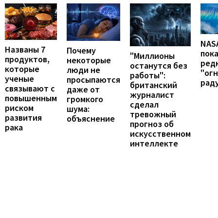
NAS
Названы 7
Почему
пок
"Миллионы
продуктов,
некоторые
ред
останутся без
которые
люди не
"ог
работы":
ученые
просыпаются
рад
британский
связывают с
даже от
журналист
повышенным
громкого
сделал
риском
шума:
тревожный
развития
объяснение
прогноз об
рака
искусственном
интеллекте