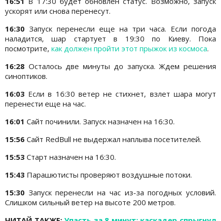
16:51
В 17:30 будет обновлен статус. Возможно, запуск
ускорят или снова перенесут.
16:30
Запуск перенесли еще на три часа. Если погода
наладится, шар стартует в 19:30 по Киеву. Пока
посмотрите,
как должен пройти этот прыжок из космоса
.
16:28
Осталось две минуты до запуска. Ждем решения
синоптиков.
16:03
Если в 16:30 ветер не стихнет, взлет шара могут
перенести еще на час.
16:01
Сайт починили. Запуск назначен на 16:30.
15:56
Сайт RedBull не выдержал наплыва посетителей.
15:53
Старт назначен на 16:30.
15:43
Парашютисты проверяют воздушные потоки.
15:30
Запуск перенесли на час из-за погодных условий.
Слишком сильный ветер на высоте 200 метров.
ЧИТАЙ ТАКЖЕ:
Упасть за 8 минут: каскадер спрыгнул