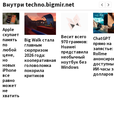
Внутри techno.bigmir.net
Apple
скупает
Весит всего
ChatGPT
память
Big Walk стала
970 граммов:
прямо на
по
главным
Huawei
запястье:
любой
сюрпризом
представила
Rollme
цене,
2026 года:
необычный
анонсиро
но
кооперативная
ноутбук без
доступны
новых
головоломка
Windows
ИИ-часы з
iPhone
покорила
долларов
все
критиков
равно
может
не
хватить