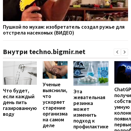
Пушкой по мухам: изобретатель создал ружье для
отстрела насекомых (ВИДЕО)
Внутри techno.bigmir.net
Ученые
ChatG
выяснили,
Что будет,
Эта
получ
что
если каждый
жевательная
собст
ускоряет
день пить
резинка
умную
старение
газированную
может
колонк
организма
воду
изменить
появил
на самом
подход к
первы
деле
профилактике
подро