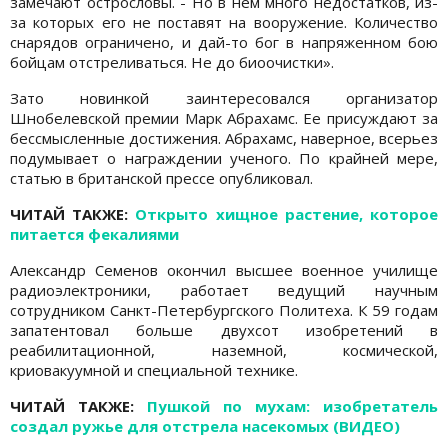
замечают острословы. - Но в нем много недостатков, из-
за которых его не поставят на вооружение. Количество
снарядов ограничено, и дай-то бог в напряженном бою
бойцам отстреливаться. Не до биоочистки».
Зато новинкой заинтересовался организатор
Шнобелевской премии Марк Абрахамс. Ее присуждают за
бессмысленные достижения. Абрахамс, наверное, всерьез
подумывает о награждении ученого. По крайней мере,
статью в британской прессе опубликовал.
ЧИТАЙ ТАКЖЕ:
Открыто хищное растение, которое
питается фекалиями
Александр Семенов окончил высшее военное училище
радиоэлектроники, работает ведущий научным
сотрудником Санкт-Петербургского Политеха. К 59 годам
запатентовал больше двухсот изобретений в
реабилитационной, наземной, космической,
криовакуумной и специальной технике.
ЧИТАЙ ТАКЖЕ:
Пушкой по мухам: изобретатель
создал ружье для отстрела насекомых (ВИДЕО)