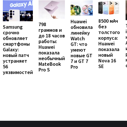
8500 мАч
Huawei
798
без
Samsung
обновила
граммов и
толстого
срочно
линейку
до 18 часов
корпуса:
обновляет
Watch
работы:
Huawei
смартфоны
GT: что
Huawei
показала
Galaxy:
умеют
показала
новый
новый патч
новые GT
необычный
Nova 16
устраняет
7 и GT 7
MateBook
SE
56
Pro
Pro S
уязвимостей