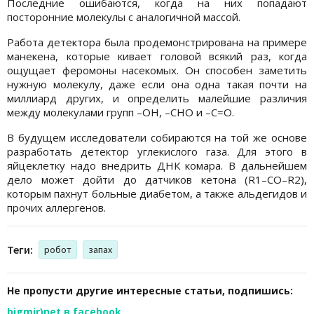
Последние ошибаются, когда на них попадают
посторонние молекулы с аналогичной массой.
Работа детектора была продемонстрирована на примере
манекена, которые кивает головой всякий раз, когда
ощущает феромоны насекомых. Он способен заметить
нужную молекулу, даже если она одна такая почти на
миллиард других, и определить малейшие различия
между молекулами групп –OH, –CHO и –C=O.
В будущем исследователи собираются на той же основе
разработать детектор углекислого газа. Для этого в
яйцеклетку надо внедрить ДНК комара. В дальнейшем
дело может дойти до датчиков кетона (R1–CO–R2),
которым пахнут больные диабетом, а также альдегидов и
прочих аллергенов.
Теги:
робот
запах
Не пропусти другие интересные статьи, подпишись:
bigmir)net в facebook