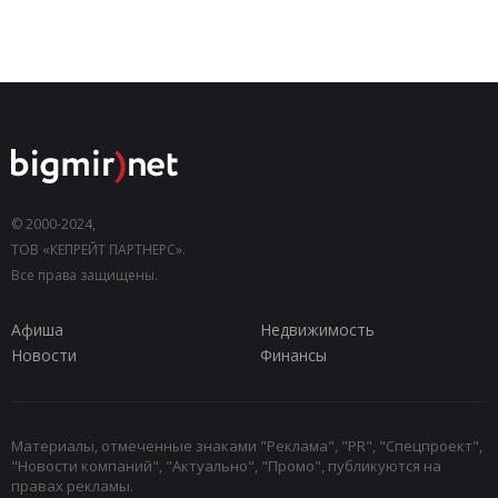
© 2000-2024,
ТОВ «КЕПРЕЙТ ПАРТНЕРС».
Все права защищены.
Афиша
Недвижимость
Новости
Финансы
Материалы, отмеченные знаками "Реклама", "PR", "Спецпроект",
"Новости компаний", "Актуально", "Промо", публикуются на
правах рекламы.