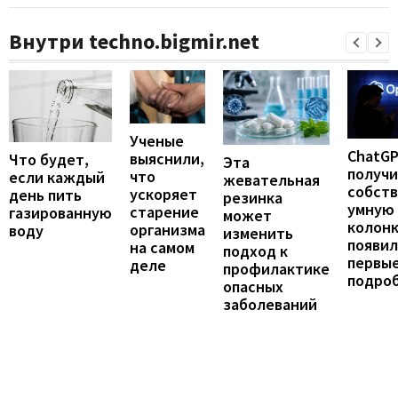
Внутри techno.bigmir.net
Ученые
ChatG
выяснили,
Что будет,
Эта
получ
что
если каждый
жевательная
собст
ускоряет
день пить
резинка
умную
старение
газированную
может
колонк
организма
воду
изменить
появил
на самом
подход к
первы
деле
профилактике
подро
опасных
заболеваний