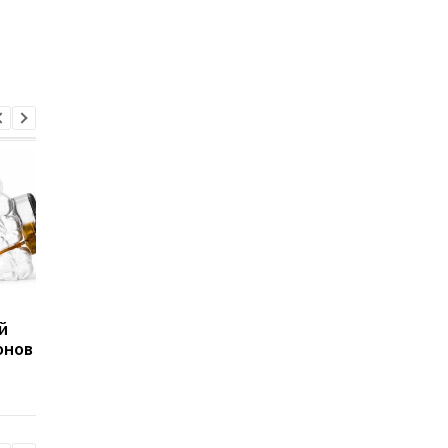
На чем играют
Не совершите эту
й
миллионы
ошибку: эксперты не
онов
пользователей Steam:
советуют покупать
опубликована новая
видеокарты с 8 ГБ
статистика