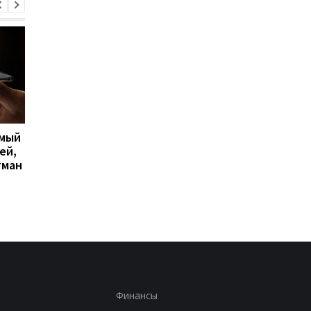
имый
Apple скупает память по
Big Walk стала главн
ей,
любой цене, но новых
сюрпризом 2026 года
гман
iPhone все равно может
кооперативная
не хватить
головоломка покори
критиков
Финансы