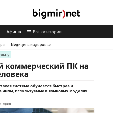
о
Афиша
Все категории
гры
Медицина и здоровье
ехнику
й коммерческий ПК на
еловека
такая система обучается быстрее и
 чипы, используемые в языковых моделях
иктория