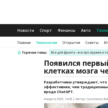
Новости
Спорт
Финансы
Авто
Техн
Главная
Технологии
Открытия
Советы
И
Горячие темы:
Все для фронта - все про оружие и т
Появился первы
клетках мозга ч
Разработчики утверждают, что 
эффективнее, чем традиционные
вроде ChatGPT.
4 марта 2025, 14:45
|
Автор: Соколенко В