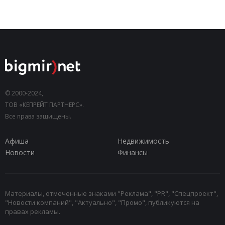
© 2000-2024,
ТОВ «КЕПРЕЙТ ПАРТНЕРС».
Все права защищены.
Афиша
Недвижимость
Новости
Финансы
Материалы, отмеченные знаками "Реклама", "PR", "Спецпроект",
"Новости компаний", "Актуально", "Промо", публикуются на
правах рекламы.