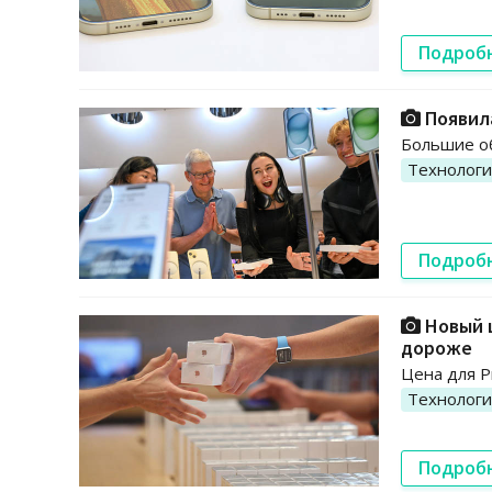
Подроб
Появила
Большие об
Технолог
Подроб
Новый ц
дороже
Цена для P
Технолог
Подроб