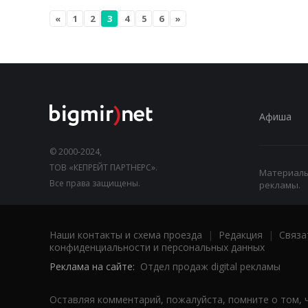
«
1
2
3
4
5
6
»
Афиша
© 2000-2024,
ТОВ «КЕПРЕЙТ ПАРТНЕРС».
Материалы,
Все права защищены.
рекламы.
Наши контакты и схема проезда
|
Редакция
|
Связа
конфиденциальности и персональных данных
Реклама на сайте:
Отдел продаж digital рекламы
Оставляя комментарий, пожалуйста, помните о том, 