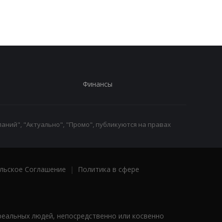
Финансы
аний", "Актуально", "Промо", публикуются на правах
льское Соглашение
|
Политика в сфере
реальных людей, непосредственно или косвенно