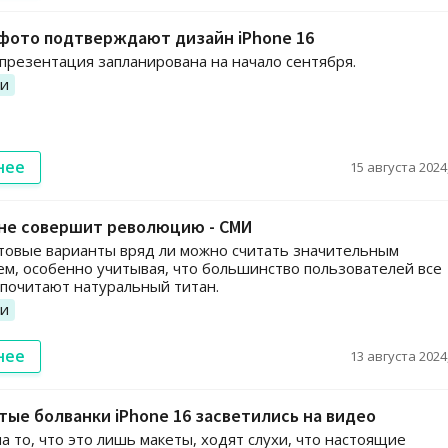
фото подтверждают дизайн iPhone 16
 презентация запланирована на начало сентября.
ии
нее
15 августа 2024,
 не совершит революцию - СМИ
товые варианты вряд ли можно считать значительным
м, особенно учитывая, что большинство пользователей все
почитают натуральный титан.
ии
нее
13 августа 2024,
ые болванки iPhone 16 засветились на видео
а то, что это лишь макеты, ходят слухи, что настоящие