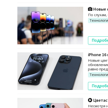
Новые 
По слухам,
Технолог
Подроб
iPhone 16
Новые цве
обновление
равно пред
Технолог
Подроб
Цветаст
Несмотря н