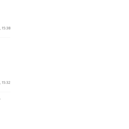
 15:38
 15:32
т