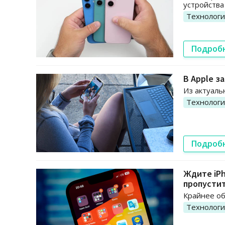
устройства
Технолог
Подроб
В Apple з
Из актуаль
Технолог
Подроб
Ждите iPh
пропусти
Крайнее об
Технолог