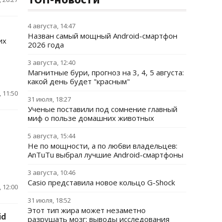
4 августа, 14:47
Назван самый мощный Android-смартфон
их
2026 года
3 августа, 12:40
Магнитные бури, прогноз на 3, 4, 5 августа:
какой день будет "красным"
 11:50
31 июля, 18:27
Ученые поставили под сомнение главный
миф о пользе домашних животных
5 августа, 15:44
Не по мощности, а по любви владельцев:
AnTuTu выбрал лучшие Android-смартфоны
3 августа, 10:46
Casio представила новое кольцо G-Shock
 12:00
31 июля, 18:52
Этот тип жира может незаметно
id
разрушать мозг: выводы исследования