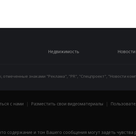
Недвижимость
Новости
 отмеченные знаками "Реклама", "PR", "Спецпроект", "Новости комп
ться с нами
|
Разместить свои видеоматериалы
|
Пользовате
что содержание и тон Вашего сообщения могут задеть чувства 