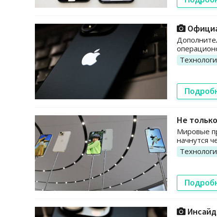
Официал
Дополнител
операционо
Технолог
Подроб
Не только
Мировые пр
начнутся ч
Технолог
Подроб
Инсайде