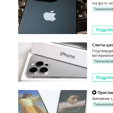
На фото че
Технолог
Подроб
Слиты цен
Подтвердят
материалах
Технолог
Подроб
Приглаш
Виновник с
Технолог