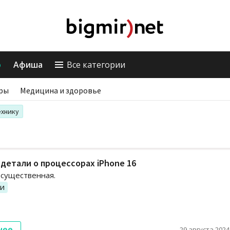
о
Афиша
Все категории
ры
Медицина и здоровье
ехнику
детали о процессорах iPhone 16
есущественная.
ии
нее
29 августа 2024,