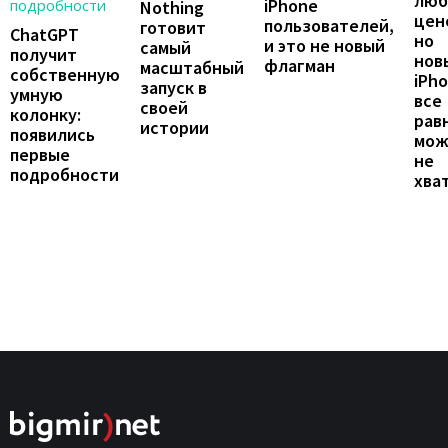
люб
iPhone
Nothing
цен
пользователей,
готовит
ChatGPT
но
и это не новый
самый
получит
нов
флагман
масштабный
собственную
iPh
запуск в
умную
все
своей
колонку:
рав
истории
появились
мож
первые
не
подробности
хва