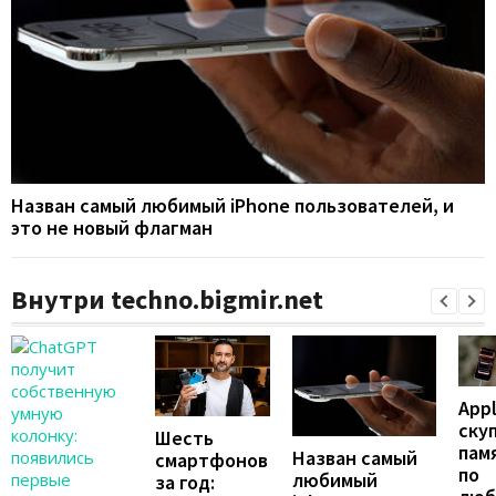
Назван самый любимый iPhone пользователей, и
это не новый флагман
Внутри techno.bigmir.net
App
ску
Шесть
пам
Назван самый
смартфонов
по
любимый
за год: