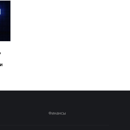
Шесть смартфонов за
Назван самый люби
ю
год: Nothing готовит
iPhone пользователе
самый масштабный
и это не новый флаг
и
запуск в своей истории
Финансы