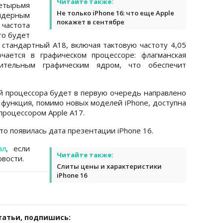
Читайте также:
етырьмя
Не только iPhone 16: что еще Apple
-ядерным
покажет в сентябре
 частота
ro будет
 стандартный A18, включая тактовую частоту 4,05
чается в графическом процессоре: флагманская
ительным графическим ядром, что обеспечит
 процессора будет в первую очередь направлено
та функция, помимо новых моделей iPhone, доступна
 процессором Apple A17.
что появилась дата презентации iPhone 16.
ал
, если
Читайте также:
вости.
Слиты цены и характеристики
iPhone 16
татьи, подпишись: