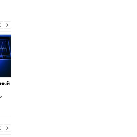
нный
Apple готовит
Что будет, если
неожиданный гаджет
каждый день пить
ь
для спортсменов
газированную воду