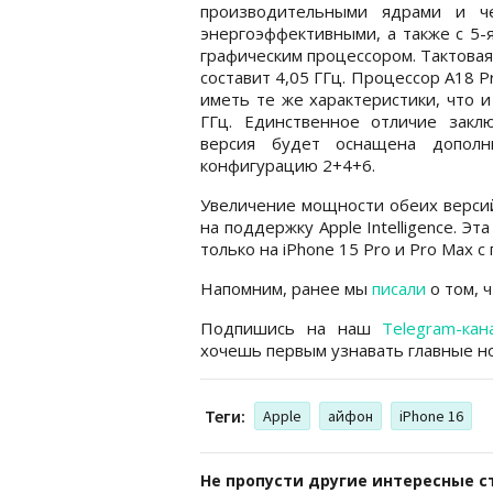
производительными ядрами и ч
энергоэффективными, а также с 5
графическим процессором. Тактовая
составит 4,05 ГГц. Процессор A18 P
иметь те же характеристики, что и
ГГц. Единственное отличие заклю
версия будет оснащена дополн
конфигурацию 2+4+6.
Увеличение мощности обеих версий
на поддержку Apple Intelligence. Э
только на iPhone 15 Pro и Pro Max с
Напомним, ранее мы
писали
о том, 
Подпишись на наш
Telegram-кан
хочешь первым узнавать главные но
Теги:
Apple
айфон
iPhone 16
Не пропусти другие интересные с