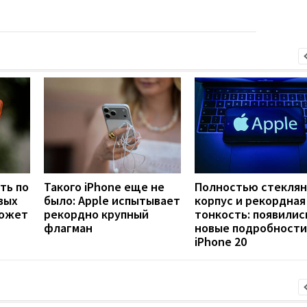
ть по
Такого iPhone еще не
Полностью стекля
вых
было: Apple испытывает
корпус и рекордная
может
рекордно крупный
тонкость: появилис
флагман
новые подробности
iPhone 20