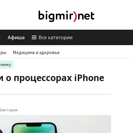
о
Афиша
Все категории
гры
Медицина и здоровье
ехнику
 о процессорах iPhone
 Виктория