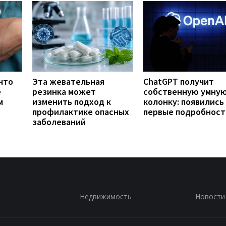
что
Эта жевательная
ChatGPT получит
е
резинка может
собственную умну
м
изменить подход к
колонку: появились
профилактике опасных
первые подробност
заболеваний
Недвижимость
Новости