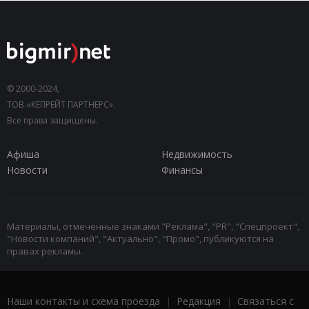
© 2000-2024,
ТОВ «КЕПРЕЙТ ПАРТНЕРС».
Все права защищены.
Афиша
Недвижимость
Новости
Финансы
Материалы, отмеченные знаками "Реклама", "PR", "Спецпроект",
"Новости компаний", "Актуально", "Промо", публикуются на
правах рекламы.
Наши контакты и схема проезда
|
Редакция
|
Связаться с