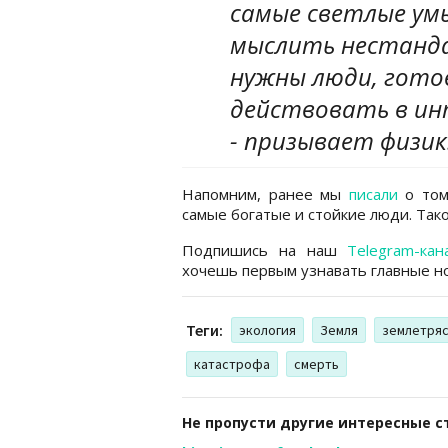
самые светлые ум
мыслить нестанда
нужны люди, гото
действовать в инт
- призывает физик
Напомним, ранее мы
писали
о том
самые богатые и стойкие люди. Тако
Подпишись на наш
Telegram-кан
хочешь первым узнавать главные но
Теги:
экология
Земля
землетря
катастрофа
смерть
Не пропусти другие интересные с