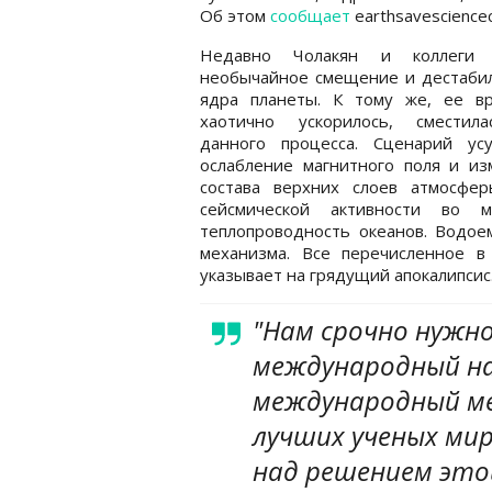
Об этом
сообщает
earthsavesciencec
Недавно Чолакян и коллеги 
необычайное смещение и дестаби
ядра планеты. К тому же, ее в
хаотично ускорилось, сместил
данного процесса. Сценарий усу
ослабление магнитного поля и из
состава верхних слоев атмосфе
сейсмической активности во 
теплопроводность океанов. Водое
механизма. Все перечисленное в
указывает на грядущий апокалипсис.
"Нам срочно нужн
международный на
международный м
лучших ученых ми
над решением это