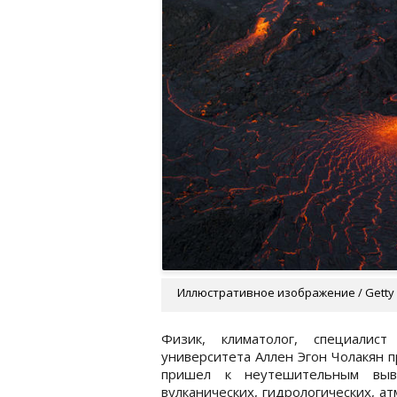
Иллюстративное изображение / Getty
Физик, климатолог, специалис
университета Аллен Эгон Чолакян 
пришел к неутешительным выво
вулканических, гидрологических, а