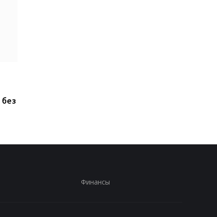
ChatGPT прямо на
Xiaomi выпустила Re
запястье: Rollme
17, но новый смартф
анонсировала
оказался хуже
 без
доступные ИИ-часы за
предыдущей модел
40 долларов
Финансы