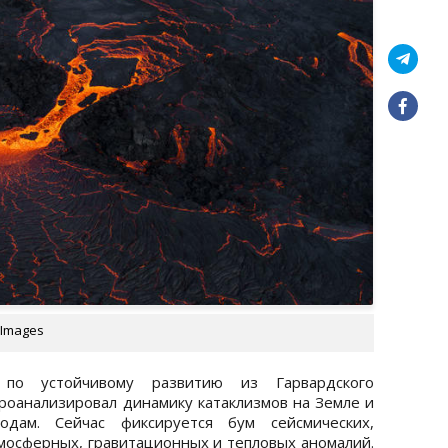
 Images
т по устойчивому развитию из Гарвардского
проанализировал динамику катаклизмов на Земле и
дам. Сейчас фиксируется бум сейсмических,
тмосферных, гравитационных и тепловых аномалий.