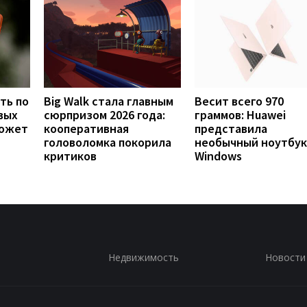
ть по
Big Walk стала главным
Весит всего 970
вых
сюрпризом 2026 года:
граммов: Huawei
может
кооперативная
представила
головоломка покорила
необычный ноутбук
критиков
Windows
Недвижимость
Новости