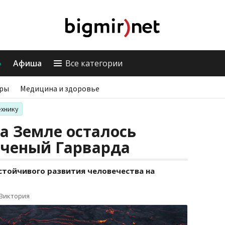
о
Афиша
Все категории
ры
Медицина и здоровье
ехнику
а Земле осталось
 ученый Гарварда
стойчивого развития человечества на
 Виктория