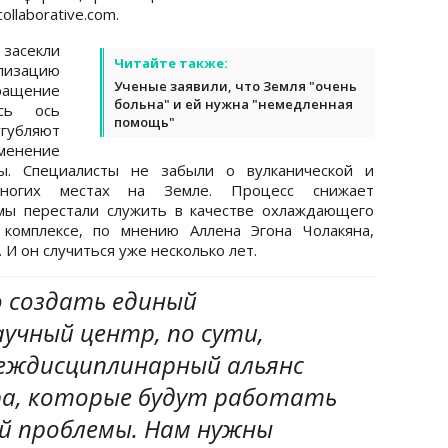
ollaborative.com.
засекли
Читайте также:
лизацию
Ученые заявили, что Земля "очень
ращение
больна" и ей нужна "немедленная
ась ось
помощь"
губляют
менение
ры. Специалисты не забыли о вулканической и
многих местах на Земле. Процесс снижает
мы перестали служить в качестве охлаждающего
 комплексе, по мнению Аллена Эгона Чолакяна,
 И он случиться уже несколько лет.
о создать единый
учный центр, по сути,
еждисциплинарный альянс
ра, которые будут работать
й проблемы. Нам нужны