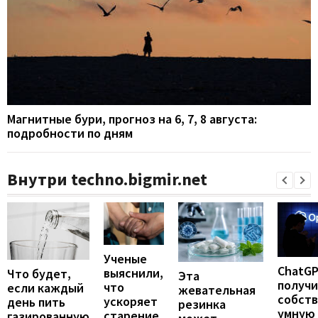
Магнитные бури, прогноз на 6, 7, 8 августа:
подробности по дням
Внутри techno.bigmir.net
Ученые
ChatG
выяснили,
Что будет,
Эта
получ
что
если каждый
жевательная
собст
ускоряет
день пить
резинка
умную
старение
газированную