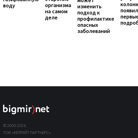
может
колонк
организма
воду
изменить
появил
на самом
подход к
первы
деле
профилактике
подро
опасных
заболеваний
© 2000-2024,
ТОВ «КЕПРЕЙТ ПАРТНЕРС».