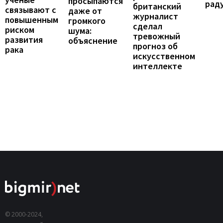
просыпаются
рад
британский
связывают с
даже от
журналист
повышенным
громкого
сделал
риском
шума:
тревожный
развития
объяснение
прогноз об
рака
искусственном
интеллекте
© 2000-2024,