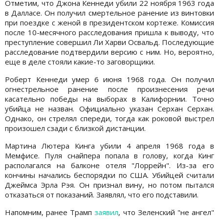
Отметим, что Джона Кеннеди убили 22 ноября 1963 года
в Далласе. Он получил смертельное ранение из винтовки
при поездке с женой в президентском кортеже. Комиссия
после 10-месячного расследования пришла к выводу, что
преступление совершил Ли Харви Освальд. Последующие
расследование подтвердили версию с ним. Но, вероятно,
еще в деле стояли какие-то заговорщики.
Роберт Кеннеди умер 6 июня 1968 года. Он получил
огнестрельное ранение после произнесения речи
касательно победы на выборах в Калифорнии. Точно
убийца не назван. Официально указан Серхан Серхан.
Однако, он стрелял спереди, тогда как роковой выстрел
произошел сзади с близкой дистанции.
Мартина Лютера Кинга убили 4 апреля 1968 года в
Мемфисе. Пуля снайпера попала в голову, когда Кинг
располагался на балконе отеля "Лоррейн". Из-за его
кончины начались беспорядки по США. Убийцей считали
Джеймса Эрла Рэя. Он признал вину, но потом пытался
отказаться от показаний. Заявлял, что его подставили.
Напомним, ранее Трамп
заявил
, что Зеленский "не ангел"