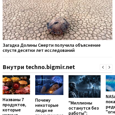
Загадка Долины Смерти получила объяснение
спустя десятки лет исследований
Внутри techno.bigmir.net
NAS
Названы 7
Почему
пок
"Миллионы
продуктов,
некоторые
ред
останутся без
которые
люди не
"ог
работы":
ученые