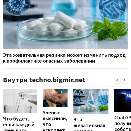
Эта жевательная резинка может изменить подход
к профилактике опасных заболеваний
Внутри techno.bigmir.net
Ученые
ChatG
выяснили,
Что будет,
Эта
получ
что
если каждый
жевательная
собст
ускоряет
день пить