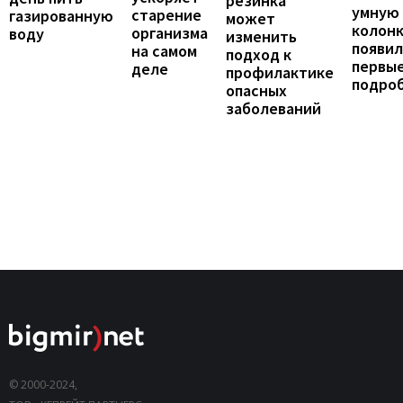
резинка
умную
старение
газированную
может
колонк
организма
воду
изменить
появил
на самом
подход к
первы
деле
профилактике
подро
опасных
заболеваний
© 2000-2024,