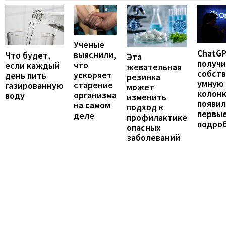
Ученые
ChatG
выяснили,
Что будет,
Эта
получ
что
если каждый
жевательная
собст
ускоряет
день пить
резинка
умную
старение
газированную
может
колонк
организма
воду
изменить
появил
на самом
подход к
первы
деле
профилактике
подро
опасных
заболеваний