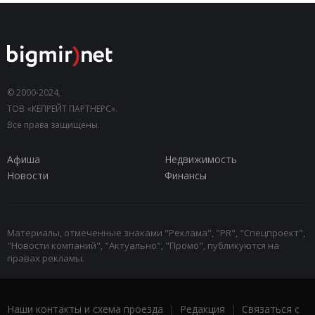
© 2000-2024,
ТОВ «КЕПРЕЙТ ПАРТНЕРС».
Все права защищены.
Афиша
Недвижимость
Новости
Финансы
Материалы, отмеченные знаками "Реклама", "PR", "Спецпроект",
"Новости компаний", "Актуально", "Промо", публикуются на
правах рекламы.
Наши контакты и схема проезда
|
Редакция
|
Связаться с