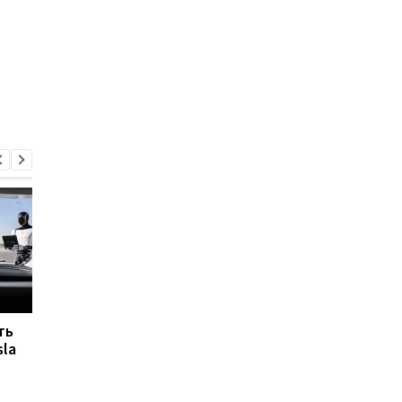
ть
Маск обещает мир без
Маск сдвинул сроки
la
обязательного труда
полета на Марс и
уже через десятилетие
объяснил почему