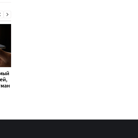
имый
Apple скупает память по
Big Walk стала главн
ей,
любой цене, но новых
сюрпризом 2026 года
гман
iPhone все равно может
кооперативная
не хватить
головоломка покори
критиков