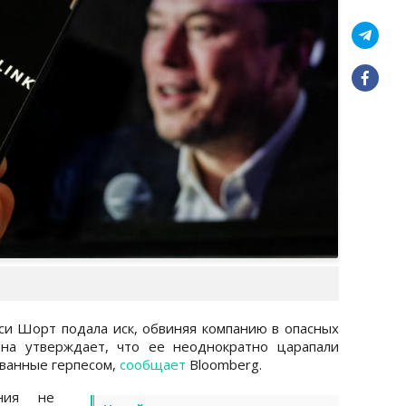
си Шорт подала иск, обвиняя компанию в опасных
Она утверждает, что ее неоднократно царапали
ванные герпесом,
сообщает
Bloomberg.
ния не