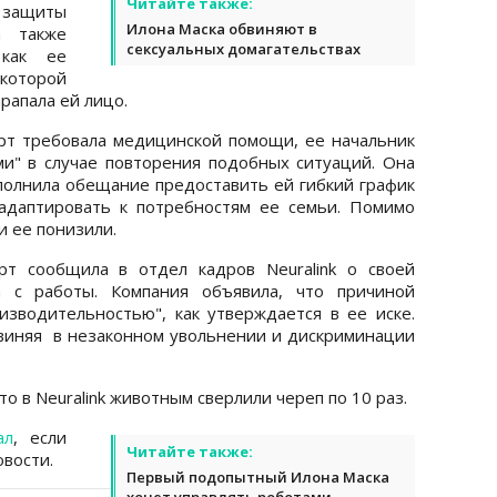
Читайте также:
 защиты
Илона Маска обвиняют в
а также
сексуальных домагательствах
 как ее
 которой
рапала ей лицо.
рт требовала медицинской помощи, ее начальник
и" в случае повторения подобных ситуаций. Она
ыполнила обещание предоставить ей гибкий график
адаптировать к потребностям ее семьи. Помимо
и ее понизили.
рт сообщила в отдел кадров Neuralink о своей
а с работы. Компания объявила, что причиной
зводительностью", как утверждается в ее иске.
виняя в незаконном увольнении и дискриминации
то в Neuralink животным сверлили череп по 10 раз.
ал
, если
Читайте также:
вости.
Первый подопытный Илона Маска
хочет управлять роботами