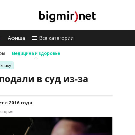
о
Афиша
Все категории
ры
Медицина и здоровье
ехнику
подали в суд из-за
т с 2016 года.
иктория