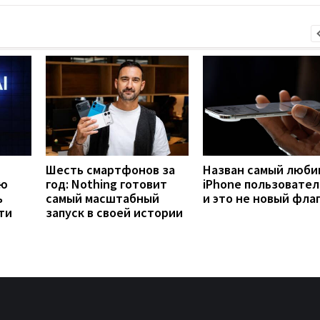
Шесть смартфонов за
Назван самый люб
ую
год: Nothing готовит
iPhone пользовател
ь
самый масштабный
и это не новый фла
ти
запуск в своей истории