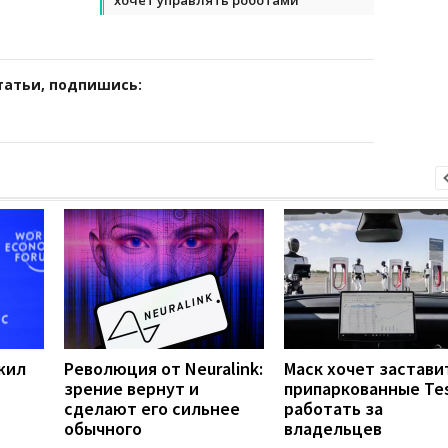
татьи, подпишись:
жил
Революция от Neuralink:
Маск хочет застави
зрение вернут и
припаркованные Tes
сделают его сильнее
работать за
обычного
владельцев