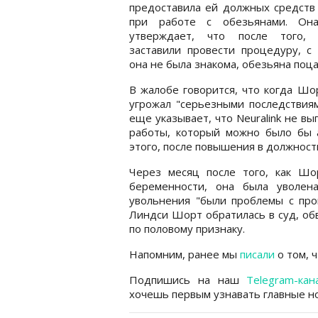
предоставила ей должных средств
при работе с обезьянами. Он
утверждает, что после того,
заставили провести процедуру, с
она не была знакома, обезьяна поца
В жалобе говорится, что когда Шо
угрожал "серьезными последствиям
еще указывает, что Neuralink не в
работы, который можно было бы 
этого, после повышения в должност
Через месяц после того, как Шо
беременности, она была уволен
увольнения "были проблемы с прои
Линдси Шорт обратилась в суд, об
по половому признаку.
Напомним, ранее мы
писали
о том, ч
Подпишись на наш
Telegram-кан
хочешь первым узнавать главные но