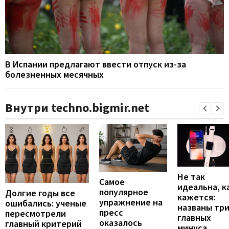
В Испании предлагают ввести отпуск из-за
болезненных месячных
Внутри techno.bigmir.net
Не так
Самое
идеальна, к
популярное
Долгие годы все
кажется:
упражнение на
ошибались: ученые
названы тр
пресс
пересмотрели
главных
оказалось
главный критерий
минуса