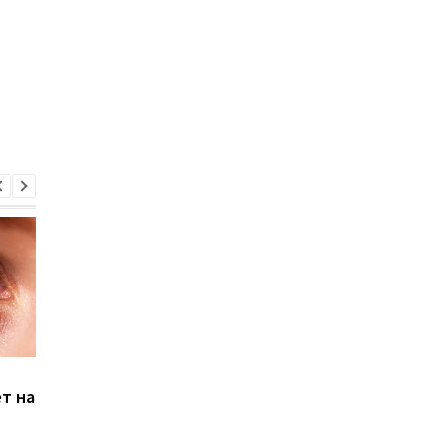
Мужчина икал 5 дней
После коронавируса
т на
подряд из-за
женщина стала
коронавируса
страдать из-за тяж
аллергии