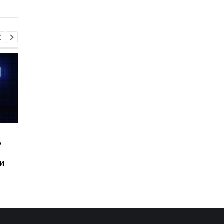
Шесть смартфонов за
Назван самый люби
ю
год: Nothing готовит
iPhone пользователе
самый масштабный
и это не новый флаг
и
запуск в своей истории