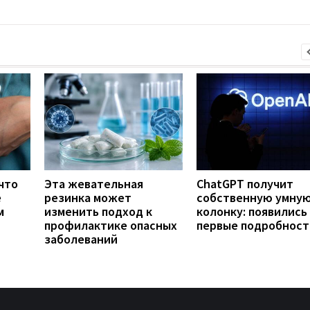
что
Эта жевательная
ChatGPT получит
е
резинка может
собственную умну
м
изменить подход к
колонку: появились
профилактике опасных
первые подробност
заболеваний