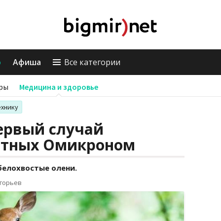
о
Афиша
Все категории
ры
Медицина и здоровье
ехнику
ервый случай
отных Омикроном
белохвостые олени.
игорьев