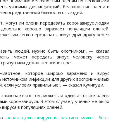
ьное внимание белохвостым оленям по нескольким
чень уязвимы для инфекций, белохвостые олени в
 непосредственной близости от людей.
, могут ли олени передавать коронавирус людям
 довольно хорошо заражает популяции оленей.
ляет им легко передавать вирус друг другу через
азить людей, нужно быть охотником", — сказал
лень может передать вирус человеку через
к грызун или домашнее животное.
 животное, которое широко заражено и вирус
ть источником инфекции для других восприимчивых
 если условия правильные", — сказал Кучипуди.
заключается в том, может ли один и тот же олень
ми коронавируса. В этом случае у ученых не было
вируса в популяциях оленей.
что
новая цельновирусная вакцина может быть