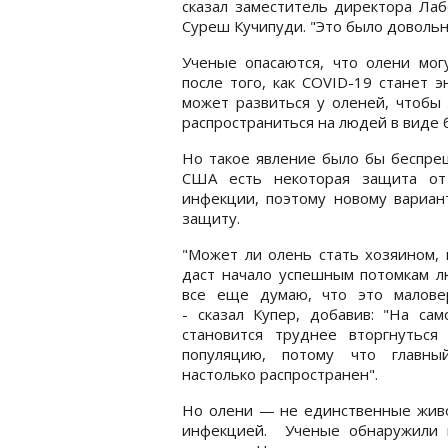
сказал заместитель директора Ла
Суреш Кучипуди. "Это было довольн
Ученые опасаются, что олени мог
после того, как COVID-19 станет 
может развиться у оленей, чтобы 
распространиться на людей в виде 
Но такое явление было бы беспрец
США есть некоторая защита от
инфекции, поэтому новому вариа
защиту.
"Может ли олень стать хозяином,
даст начало успешным потомкам л
все еще думаю, что это маловер
- сказал Купер, добавив: "На са
становится труднее вторгнуться
популяцию, потому что главны
настолько распространен".
Но олени — не единственные живо
инфекцией. Ученые обнаружили ви