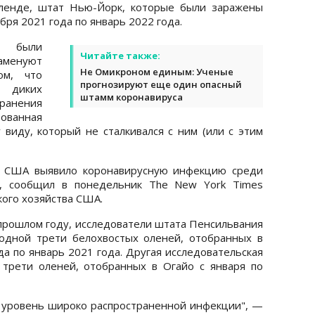
йленде, штат Нью-Йорк, которые были заражены
бря 2021 года по январь 2022 года.
е были
Читайте также:
аменуют
Не Омикроном единым: Ученые
ом, что
прогнозируют еще один опасный
а диких
штамм коронавируса
ранения
рованная
 виду, который не сталкивался с ним (или с этим
ва США выявило коронавирусную инфекцию среди
х, сообщил в понедельник The New York Times
кого хозяйства США.
 прошлом году, исследователи штата Пенсильвания
одной трети белохвостых оленей, отобранных в
да по январь 2021 года. Другая исследовательская
 трети оленей, отобранных в Огайо с января по
 уровень широко распространенной инфекции", —