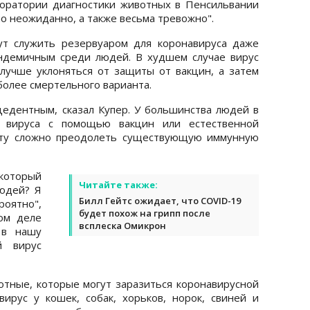
боратории диагностики животных в Пенсильвании
о неожиданно, а также весьма тревожно".
ут служить резервуаром для коронавируса даже
эндемичным среди людей. В худшем случае вирус
лучше уклоняться от защиты от вакцин, а затем
более смертельного варианта.
едентным, сказал Купер. У большинства людей в
 вируса с помощью вакцин или естественной
нту сложно преодолеть существующую иммунную
 который
Читайте также:
юдей? Я
Билл Гейтс ожидает, что COVID-19
оятно",
будет похож на грипп после
мом деле
всплеска Омикрон
 в нашу
й вирус
тные, которые могут заразиться коронавирусной
рус у кошек, собак, хорьков, норок, свиней и