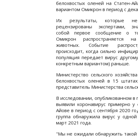
белохвостых оленей на Статен-А
вариантом Омикрон в период с дека
Их результаты, которые н
рецензированы экспертами, зн
собой первое сообщение о т
Омикрон распространяется н
животных. Событие распрост
происходит, когда сильно инфици
популяция передает вирус другому
конкретным вариантом) раньше.
Министерство сельского хозяйст
белохвостых оленей в 15 штата
представитель Министерства сельс
В исследовании, опубликованном в
выявили коронавирус примерно у 
Айове в период с сентября 2020 го
группа обнаружила вирус у одной
март 2021 года.
"Мы не ожидали обнаружить такой