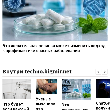
Эта жевательная резинка может изменить подход
к профилактике опасных заболеваний
Внутри techno.bigmir.net
Ученые
ChatG
выяснили,
Что будет,
Эта
получ
что
если каждый
жевательная