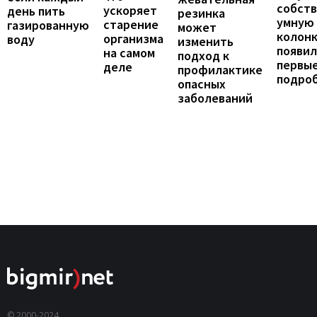
собст
ускоряет
день пить
резинка
умную
старение
газированную
может
колонк
организма
воду
изменить
появил
на самом
подход к
первы
деле
профилактике
подро
опасных
заболеваний
© 2000-2024,