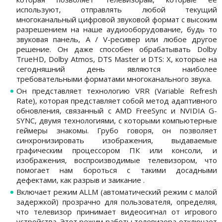
используют, отправлять любой текущий
многоканальный цифровой звуковой формат с высоким
разрешением на наше аудиооборудование, будь то
звуковая панель, A / V-ресивер или любое другое
решение. Он даже способен обрабатывать Dolby
TrueHD, Dolby Atmos, DTS Master и DTS: X, которые на
сегодняшний день являются наиболее
требовательными форматами многоканального звука.
Он представляет технологию VRR (Variable Refresh
Rate), которая представляет собой метод адаптивного
обновления, связанный с AMD FreeSync и NVIDIA G-
SYNC, двумя технологиями, с которыми компьютерные
геймеры знакомы. Грубо говоря, он позволяет
синхронизировать изображения, выдаваемые
графическим процессором ПК или консоли, и
изображения, воспроизводимые телевизором, что
помогает нам бороться с такими досадными
дефектами, как разрыв и заикание .
Включает режим ALLM (автоматический режим с малой
задержкой) прозрачно для пользователя, определяя,
что телевизор принимает видеосигнал от игрового
устройства. Этот режим работы телевизора отключает