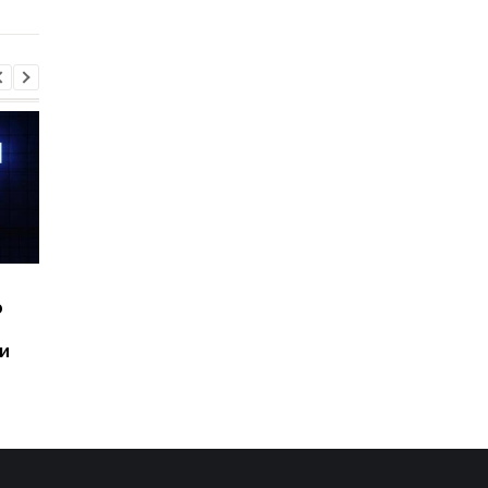
характеристики
Шесть смартфонов за
Назван самый люби
ю
год: Nothing готовит
iPhone пользователе
самый масштабный
и это не новый флаг
и
запуск в своей истории