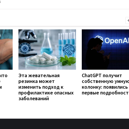
в
что
Эта жевательная
ChatGPT получит
е
резинка может
собственную умну
м
изменить подход к
колонку: появились
профилактике опасных
первые подробност
заболеваний