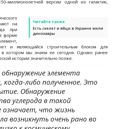
50-миллионолетней версии одной из галактик,
ческого
Читайте также:
вают на
Есть скелет и яйца: в Украине жили
ода при
динозавры
 в форме
элемент,
нет и являющийся строительным блоком для
 в котором мы знаем ее сегодня. Однако ранее
ческой истории значительно позже.
е обнаружение элемента
 когда-либо полученное. Это
ытие. Обнаружение
тва углерода в такой
е означает, что жизнь
ла возникнуть очень рано во
лизко к космическому