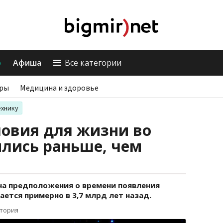
о
Афиша
Все категории
ры
Медицина и здоровье
ехнику
ловия для жизни во
ились раньше, чем
 на предположения о времени появления
ается примерно в 3,7 млрд лет назад.
ктория