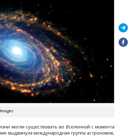
 Images
жизни могли существовать во Вселенной с момента
ние выдвинула международная группа астрономов,