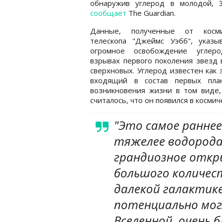
обнаружив углерод в молодой, 3
сообщает
The Guardian.
Данные, полученные от косми
телескопа "Джеймс Уэбб", указы
огромное освобождение углер
взрывах первого поколения звезд
сверхновых. Углерод известен как 
входящий в состав первых пла
возникновения жизни в том виде,
считалось, что он появился в косми
"Это самое ранне
тяжелее водорода,
грандиозное откр
большого количес
далекой галактик
потенциально мог
Вселенной, очень б