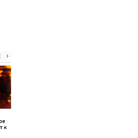
Возле аналога Солнца
LEGO анонсировала
ое
нашли загадочную
гигантскую модель
т к
планету: ученых
телескопа "Хаббл":
удивили ее
более 1200 деталей