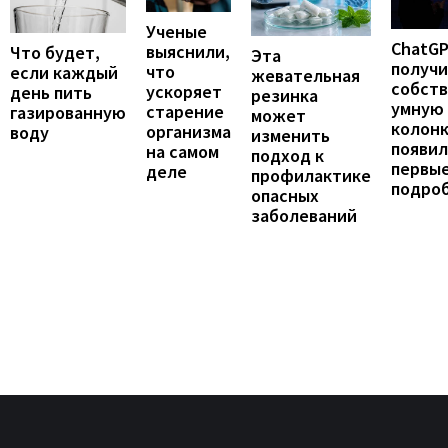
Ученые
ChatG
выяснили,
Что будет,
Эта
получ
что
если каждый
жевательная
собст
ускоряет
день пить
резинка
умную
старение
газированную
может
колонк
организма
воду
изменить
появил
на самом
подход к
первы
деле
профилактике
подро
опасных
заболеваний