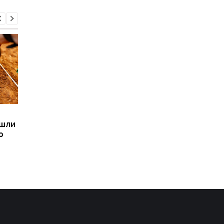
Sega превратила
Магнитные бури,
ашли
легендарные консоли в
прогноз на 6, 7, 8
ю
наручные часы: фанаты
августа: подробност
оценят
по дням