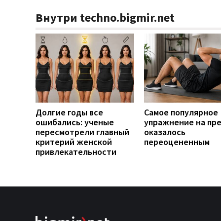
Внутри techno.bigmir.net
Долгие годы все
Самое популярное
ошибались: ученые
упражнение на пр
пересмотрели главный
оказалось
критерий женской
переоцененным
привлекательности