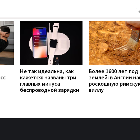
Не так идеальна, как
Более 1600 лет под
есс
кажется: названы три
землей: в Англии н
главных минуса
роскошную римску
беспроводной зарядки
виллу