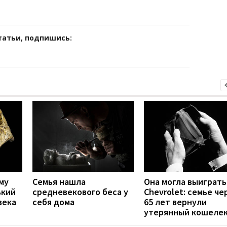
татьи, подпишись:
му
Семья нашла
Она могла выиграть
ький
средневекового беса у
Chevrolet: семье че
века
себя дома
65 лет вернули
утерянный кошеле