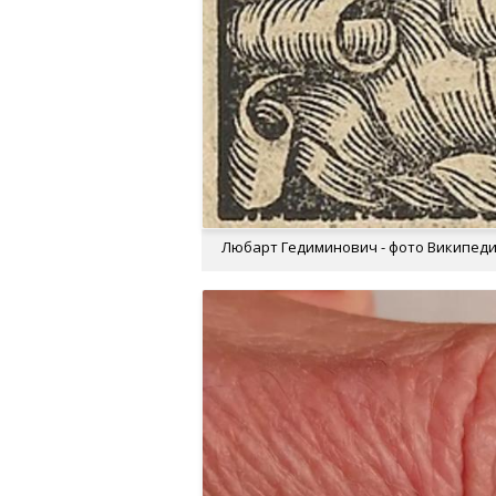
Любарт Гедиминович - фото Википед