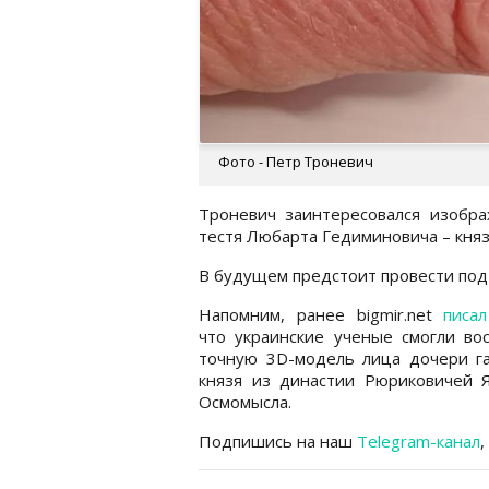
Фото - Петр Троневич
Троневич заинтересовался изобра
тестя Любарта Гедиминовича – княз
В будущем предстоит провести под
Напомним, ранее bigmir.net
писал
что украинские ученые смогли во
точную 3D-модель лица дочери га
князя из династии Рюриковичей Я
Осмомысла.
Подпишись на наш
Telegram-канал
,