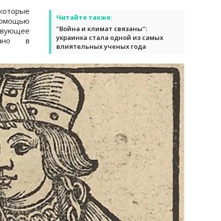
которые
Читайте также:
помощью
"Война и климат связаны":
вующее
украинка стала одной из самых
вано в
влиятельных ученых года