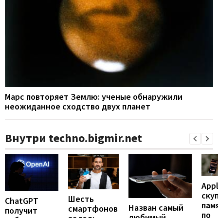
Марс повторяет Землю: ученые обнаружили
неожиданное сходство двух планет
Внутри techno.bigmir.net
App
ску
Шесть
ChatGPT
пам
Назван самый
смартфонов
получит
по
любимый