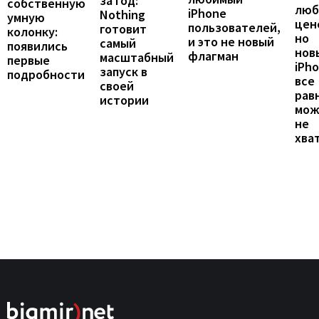
за год:
собственную
люб
iPhone
Nothing
умную
цен
пользователей,
готовит
колонку:
но
и это не новый
самый
появились
нов
флагман
масштабный
первые
iPh
запуск в
подробности
все
своей
рав
истории
мож
не
хва