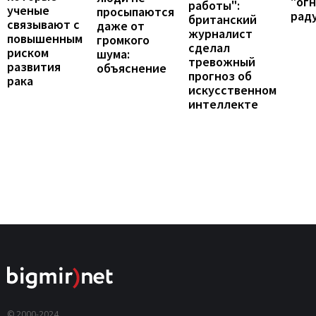
"ог
работы":
ученые
просыпаются
рад
британский
связывают с
даже от
журналист
повышенным
громкого
сделал
риском
шума:
тревожный
развития
объяснение
прогноз об
рака
искусственном
интеллекте
© 2000-2024,