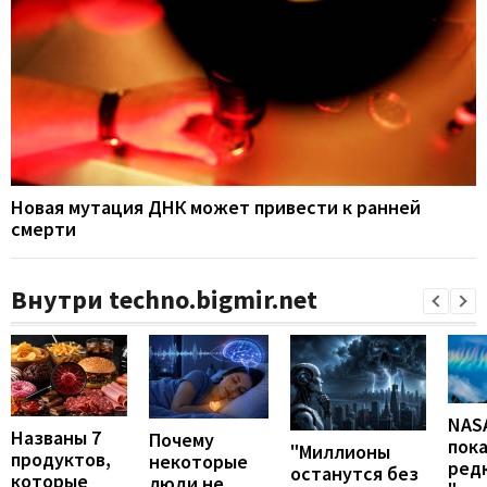
Новая мутация ДНК может привести к ранней
смерти
Внутри techno.bigmir.net
NAS
Названы 7
Почему
пок
"Миллионы
продуктов,
некоторые
ред
останутся без
которые
люди не