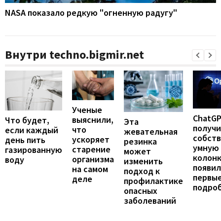
NASA показало редкую "огненную радугу"
Внутри techno.bigmir.net
Ученые
ChatG
выяснили,
Что будет,
Эта
получ
что
если каждый
жевательная
собст
ускоряет
день пить
резинка
умную
старение
газированную
может
колонк
организма
воду
изменить
появил
на самом
подход к
первы
деле
профилактике
подро
опасных
заболеваний