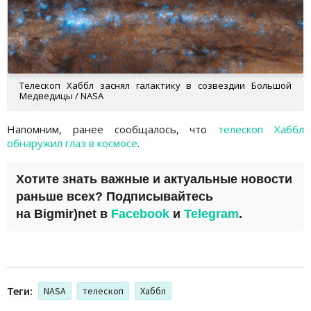
Телескоп Хаббл заснял галактику в созвездии Большой
Медведицы / NASA
Напомним, ранее сообщалось, что
телескоп Хаббл
обнаружил глаз в космосе
.
Хотите знать важные и актуальные новости
раньше всех? Подписывайтесь
на
Bigmir)net
в
Facebook
и
Telegram
.
Теги:
NASA
телескоп
Хаббл