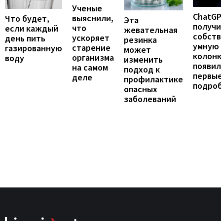
Ученые
ChatG
выяснили,
Что будет,
Эта
получ
что
если каждый
жевательная
собст
ускоряет
день пить
резинка
умную
старение
газированную
может
колонк
организма
воду
изменить
появил
на самом
подход к
первы
деле
профилактике
подро
опасных
заболеваний