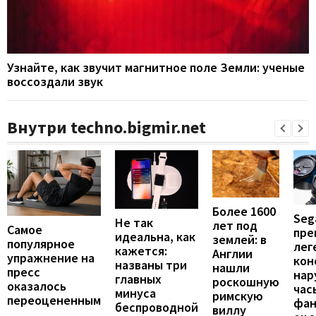
Узнайте, как звучит магнитное поле Земли: ученые
воссоздали звук
Внутри techno.bigmir.net
Более 1600
Seg
Не так
лет под
Самое
пре
идеальна, как
землей: в
популярное
лег
кажется:
Англии
упражнение на
кон
названы три
нашли
пресс
нар
главных
роскошную
оказалось
час
минуса
римскую
переоцененным
фан
беспроводной
виллу