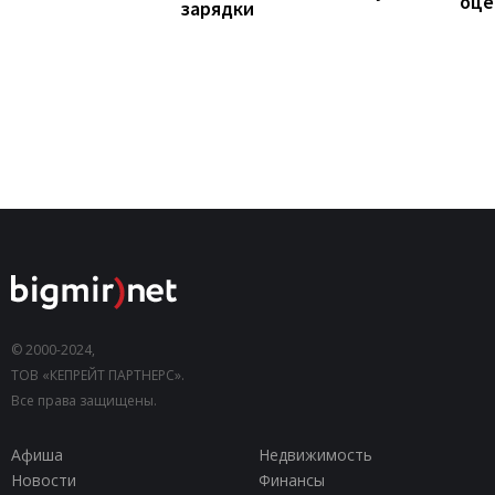
оце
зарядки
© 2000-2024,
ТОВ «КЕПРЕЙТ ПАРТНЕРС».
Все права защищены.
Афиша
Недвижимость
Новости
Финансы